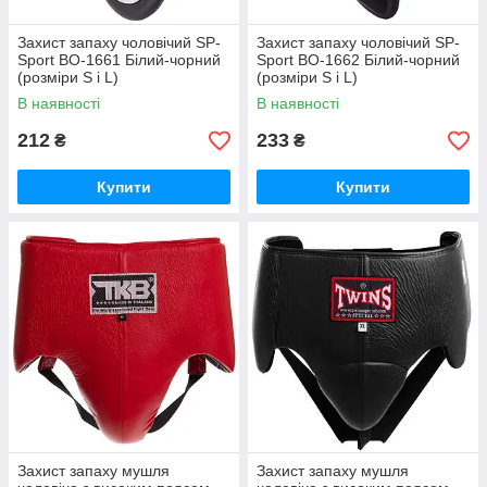
Захист запаху чоловічий SP-
Захист запаху чоловічий SP-
Sport BO-1661 Білий-чорний
Sport BO-1662 Білий-чорний
(розміри S і L)
(розміри S і L)
В наявності
В наявності
212
233
₴
₴
Купити
Купити
Захист запаху мушля
Захист запаху мушля