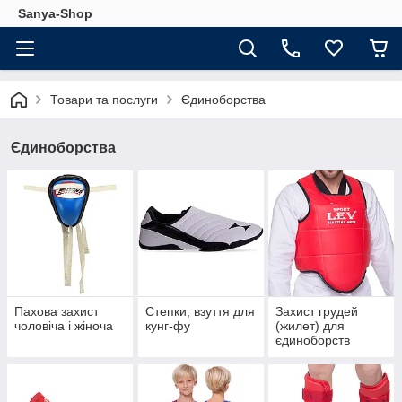
Sanya-Shop
Товари та послуги
Єдиноборства
Єдиноборства
Пахова захист
Степки, взуття для
Захист грудей
чоловіча і жіноча
кунг-фу
(жилет) для
єдиноборств