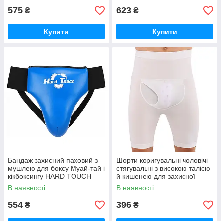
575
623
₴
₴
Купити
Купити
Бандаж захисний паховий з
Шорти коригувальні чоловічі
мушлею для боксу Муай-тай і
стягувальні з високою талією
кікбоксингу HARD TOUCH
й кишенею для захисної
BO-7570 (розміри S-XL)
мушлі SIBOTE ST-7568 Білий
В наявності
В наявності
(S-2XL)
554
396
₴
₴