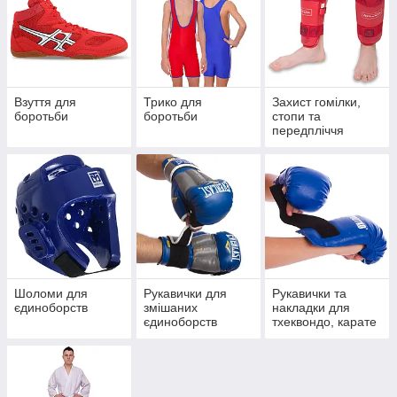
Взуття для
Трико для
Захист гомілки,
боротьби
боротьби
стопи та
передпліччя
Шоломи для
Рукавички для
Рукавички та
єдиноборств
змішаних
накладки для
єдиноборств
тхеквондо, карате