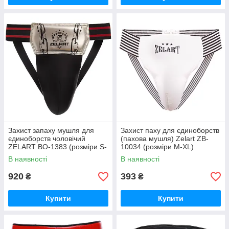
Захист запаху мушля для
Захист паху для єдиноборств
єдиноборств чоловічий
(пахова мушля) Zelart ZB-
ZELART BO-1383 (розміри S-
10034 (розміри М-XL)
L)
В наявності
В наявності
920
393
₴
₴
Купити
Купити