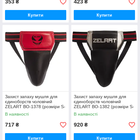
353
423
₴
₴
Купити
Купити
Захист запаху мушля для
Захист запаху мушля для
єдиноборств чоловічий
єдиноборств чоловічий
ZELART BO-1378 (розміри S-
ZELART BO-1382 (розміри S-
L)
L)
В наявності
В наявності
717
920
₴
₴
Купити
Купити