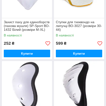
Захист паху для єдиноборств
Ступки для тхеквондо на
(пахова мушля) SP-Sport BO-
липучці BO-3027 (розміри 30-
1432 Білий (розміри М-XL)
44)
В наявності
В наявності
252
599
₴
₴
Купити
Купити