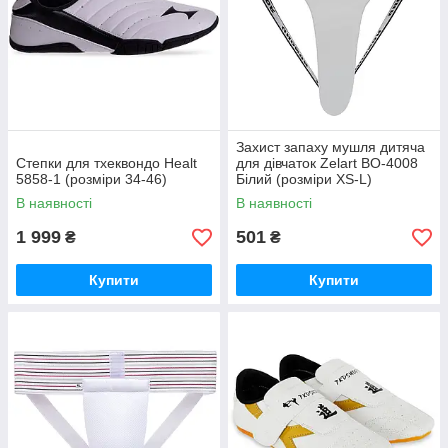
Захист запаху мушля дитяча
Степки для тхеквондо Healt
для дівчаток Zelart BO-4008
5858-1 (розміри 34-46)
Білий (розміри XS-L)
В наявності
В наявності
1 999
501
₴
₴
Купити
Купити