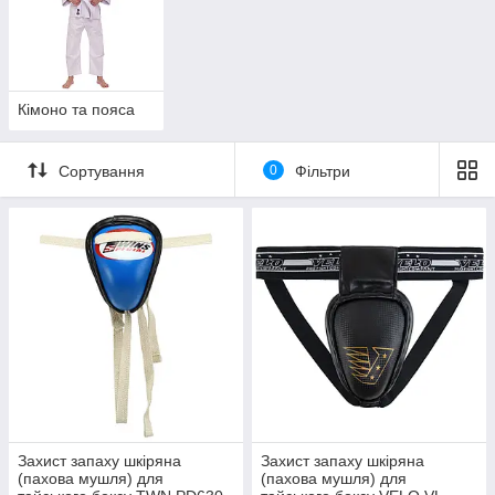
Кімоно та пояса
Сортування
0
Фільтри
Захист запаху шкіряна
Захист запаху шкіряна
(пахова мушля) для
(пахова мушля) для