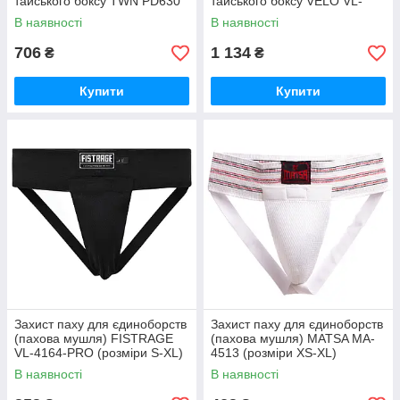
тайського боксу TWN PD630
тайського боксу VELO VL-
(розміри S-XL)
8499 (розміри S-XL)
В наявності
В наявності
706
1 134
₴
₴
Купити
Купити
Захист паху для єдиноборств
Захист паху для єдиноборств
(пахова мушля) FISTRAGE
(пахова мушля) MATSA MA-
VL-4164-PRO (розміри S-XL)
4513 (розміри XS-XL)
В наявності
В наявності