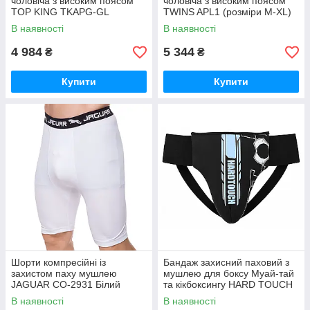
чоловіча з високим поясом
чоловіча з високим поясом
TOP KING TKAPG-GL
TWINS APL1 (розміри М-XL)
(розміри S-XL)
В наявності
В наявності
4 984
5 344
₴
₴
Купити
Купити
Шорти компресійні із
Бандаж захисний паховий з
захистом паху мушлею
мушлею для боксу Муай-тай
JAGUAR CO-2931 Білий
та кікбоксингу HARD TOUCH
BO-00129 (розміри S-XL)
В наявності
В наявності