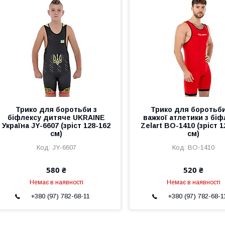
Трико для боротьби з
Трико для боротьби
біфлексу дитяче UKRAINE
важкої атлетики з біф
Україна JY-6607 (зріст 128-162
Zelart BO-1410 (зріст 1
см)
см)
JY-6607
BO-1410
580 ₴
520 ₴
Немає в наявності
Немає в наявності
+380 (97) 782-68-11
+380 (97) 782-68-1