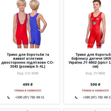
Трико для боротьби та
Трико для боротьб
важкої атлетики
біфлексу дитяче UK
двостороннє підліткове CO-
Україна JY-6602 (зріст 
3043 (розміри S-XL)
см)
CO-3043
JY-6602
499 ₴
590 ₴
Немає в наявності
Немає в наявності
+380 (97) 782-68-11
+380 (97) 782-68-1