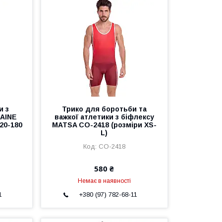
и з
Трико для боротьби та
RAINE
важкої атлетики з біфлексу
120-180
MATSA CO-2418 (розміри XS-
L)
CO-2418
580 ₴
Немає в наявності
1
+380 (97) 782-68-11