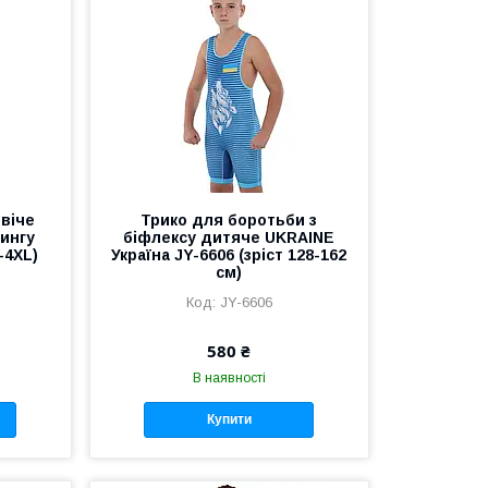
овіче
Трико для боротьби з
ингу
біфлексу дитяче UKRAINE
-4XL)
Україна JY-6606 (зріст 128-162
см)
JY-6606
580 ₴
В наявності
Купити