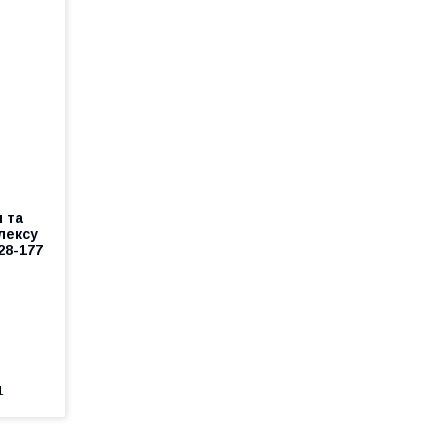
 та
лексу
28-177
1