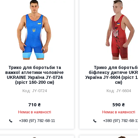
Трико для боротьби та
Трико для боротьб
важкої атлетики чоловіче
біфлексу дитяче UK
UKRAINE Україна JY-0724
Україна JY-6604 (зріст 
(зріст 160-200 см)
см)
JY-0724
JY-6604
710 ₴
590 ₴
Немає в наявності
Немає в наявності
+380 (97) 782-68-11
+380 (97) 782-68-1