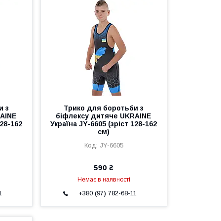
и з
Трико для боротьби з
RAINE
біфлексу дитяче UKRAINE
128-162
Україна JY-6605 (зріст 128-162
см)
JY-6605
590 ₴
Немає в наявності
1
+380 (97) 782-68-11