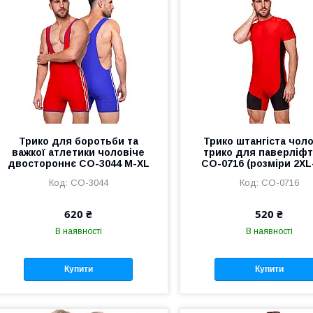
Трико для боротьби та
Трико штангіста чол
важкої атлетики чоловіче
трико для паверліфт
двостороннє CO-3044 M-XL
CO-0716 (розміри 2XL
CO-3044
CO-0716
620 ₴
520 ₴
В наявності
В наявності
Купити
Купити