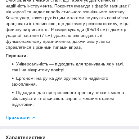
надійність інструмента. Покриття кувалди з фарби захищає її
від корозії та надає виробу стильного зовнішнього вигляду.
Кожен удар, кожен рух із цим молотом змушують ваші м'язи
працювати інтенсивніше, що дає змогу розвивати силу, міць і
фізичну витривалість. Розміри кувалди (99х18 см) і діаметр
ударної частини (7 см) ідеально відповідають її
функціональному призначенню, даючи змогу легко
справлятися з різними типами вправ.
Переваги:
Універсальність — підходить для тренувань як у залі,
так і на відкритому повітрі.
Ергономічна ручка для зручного та надійного
захоплення.
Підходить для прогресивного тренінгу, позаяк можна
збільшувати інтенсивність вправ із кожним етапом
підготовки.
Приховати
Характеристики