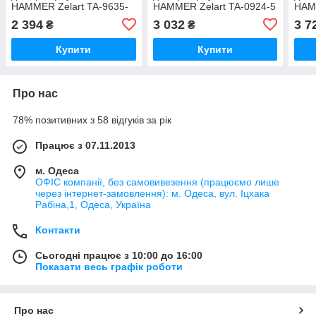
HAMMER Zelart TA-9635-
HAMMER Zelart TA-0924-5
HAMM
14LB Чорний-жовтий
Чорний
10 Ч
2 394
3 032
3 7
₴
₴
Купити
Купити
Про нас
78% позитивних з 58 відгуків за рік
Працює з 07.11.2013
м. Одеса
ОФІС компанії, без самовивезення (працюємо лише
через інтернет-замовлення): м. Одеса, вул. Іцхака
Рабіна,1, Одеса, Україна
Контакти
Сьогодні працює з 10:00 до 16:00
Показати весь графік роботи
Про нас