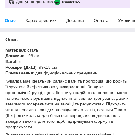
Доступна доставка
Опис
Характеристики
Доставка
Оплата
Умови п
Опис
Матеріал
: сталь
Довжина:
: 99 см
Вага
8 кг.
Розміри (ДхШ
): 99х18 см
Призначення
: для функціональних тренувань.
Кувалда має ідеальний баланс ваги та пропорція, що робить
її зручною й ефективною у використанні. Завдяки
ергономічній ручці, що забезпечує надійне захоплення, молот
не вислизає з рук навіть під час інтенсивних тренувань, даючи
вам змогу зосередитися на техніці та результатах. Підходить
як для новачків, так і для досвідчених атлетів, оскільки її вага
(8 кг) оптимальна для більшості вправ, але водночас не є
занадто важким для того, щоб підтримувати форму та
прогресувати.
Виготовлена з якісної сталі, що гарантує довговічність і