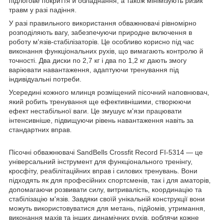
підлогове покриття й обладнання, а також мінімізують ризик
травм у разі падіння.
У разі правильного використання обважнювачі рівномірно
розподіляють вагу, забезпечуючи природне включення в
роботу м'язів-стабілізаторів. Це особливо корисно під час
виконання функціональних рухів, що вимагають контролю й
точності. Два диски по 2,7 кг і два по 1,2 кг дають змогу
варіювати навантаження, адаптуючи тренування під
індивідуальні потреби.
Усередині кожного млинця розміщений пісочний наповнювач,
який робить тренування ще ефективнішими, створюючи
ефект нестабільної ваги. Це змушує м'язи працювати
інтенсивніше, підвищуючи рівень навантаження навіть за
стандартних вправ.
Пісочні обважнювачі SandBells Crossfit Record FI-5314 — це
універсальний інструмент для функціонального тренінгу,
кросфіту, реабілітаційних вправ і силових тренувань. Вони
підходять як для професійних спортсменів, так і для аматорів,
допомагаючи розвивати силу, витривалість, координацію та
стабілізацію м'язів. Завдяки своїй унікальній конструкції вони
можуть використовуватися для метань, підйомів, утримання,
виконання махів та інших динамічних рухів, роблячи кожне