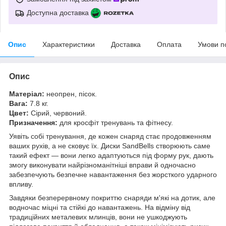
Доступна доставка
Опис
Характеристики
Доставка
Оплата
Умови п
Опис
Матеріал:
неопрен, пісок.
Вага:
7.8 кг.
Цвет:
Сірий, червоний.
Призначення:
для кросфіт тренувань та фітнесу.
Уявіть собі тренування, де кожен снаряд стає продовженням
ваших рухів, а не сковує їх. Диски SandBells створюють саме
такий ефект — вони легко адаптуються під форму рук, дають
змогу виконувати найрізноманітніші вправи й одночасно
забезпечують безпечне навантаження без жорсткого ударного
впливу.
Завдяки безперервному покриттю снаряди м'які на дотик, але
водночас міцні та стійкі до навантажень. На відміну від
традиційних металевих млинців, вони не ушкоджують