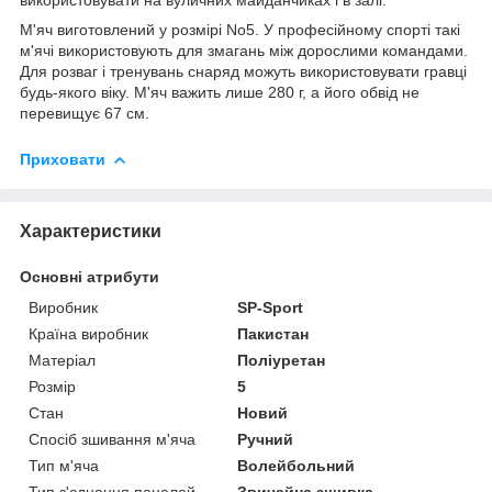
М'яч виготовлений у розмірі No5. У професійному спорті такі
м'ячі використовують для змагань між дорослими командами.
Для розваг і тренувань снаряд можуть використовувати гравці
будь-якого віку. М'яч важить лише 280 г, а його обвід не
перевищує 67 см.
Приховати
Характеристики
Основні атрибути
Виробник
SP-Sport
Країна виробник
Пакистан
Матеріал
Поліуретан
Розмір
5
Стан
Новий
Спосіб зшивання м'яча
Ручний
Тип м'яча
Волейбольний
Тип з'єднання панелей
Звичайна зшивка