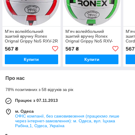
М'яч волейбольний
М'яч волейбольний
М'яч
зшитий вручну Ronex
зшитий вручну Ronex
зшит
Orignal Grippy No5 RXV-2R
Orignal Grippy No5 RXV-
Cord
2G
567
567
567
₴
₴
Купити
Купити
Про нас
78% позитивних з 58 відгуків за рік
Працює з 07.11.2013
м. Одеса
ОФІС компанії, без самовивезення (працюємо лише
через інтернет-замовлення): м. Одеса, вул. Іцхака
Рабіна,1, Одеса, Україна