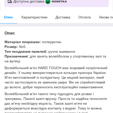
Доступна доставка
Опис
Характеристики
Доставка
Оплата
Умови п
Опис
Матеріал покришки:
полиуретан.
Розмір:
No5.
Тип поєднання панелей:
ручне зшивання.
Призначення:
для занять волейболом у спортивному залі та
на вулиці.
Волейбольний м'яч HARD TOUCH має яскравий патріотичний
дизайн. У ньому використовуються кольори прапора України.
М'яч виготовлений із поліуретану. Це міцний матеріал, який
часто застосовують як замінник шкіри. Він не сприйнятливий
до вологи, добре переносить експлуатаційні навантаження.
Волейбольний м'яч такого типу підходить для розваг і
тренувань. Панелі зшиті вручну. Проста та надійна технологія
дає м'ячу необхідну міцність. Також зшиті м'ячі не
деформуються внаслідок контакту з водою. Тому їх можна
використовувати на вуличних майданчиках і в залі.