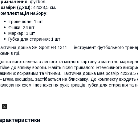
Призначення:
футбол.
озміри (ДхШ):
42x28,5 см.
Комплектація набору
:
Ігрове поле: 1 шт
Фішки: 24 шт
Маркер: 1 шт
Губка для стирання: 1 шт
актична дошка SP-Sport FB-1311 — інструмент футбольного тренер
хеми в грі.
ошка виготовлена з легкого та міцного картону з магнітно-маркер
тійке до впливу вологи. Навіть після тривалого інтенсивного вико
акими ж яскравими та чіткими. Тактична дошка має розмір 42х28.5 
 м'яка екошкіра, застібається на блискавку. До комплекту входять
алювання схем і позначення рухів гравців, губка для стирання та не
арактеристики