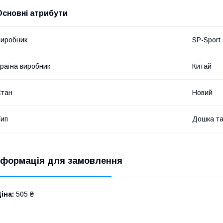
Основні атрибути
иробник
SP-Sport
раїна виробник
Китай
Стан
Новий
ип
Дошка та
нформація для замовлення
іна:
505 ₴