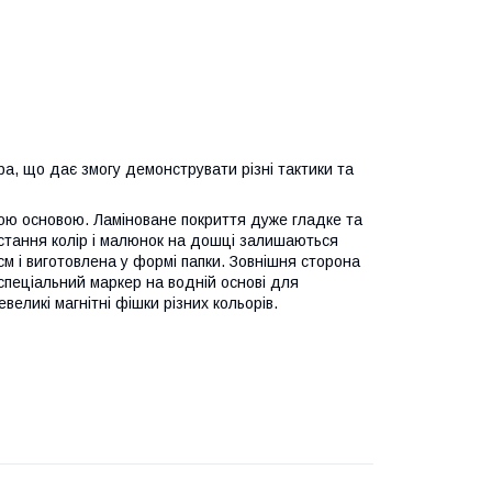
а, що дає змогу демонструвати різні тактики та
ною основою. Ламіноване покриття дуже гладке та
ристання колір і малюнок на дошці залишаються
см і виготовлена у формі папки. Зовнішня сторона
 спеціальний маркер на водній основі для
великі магнітні фішки різних кольорів.