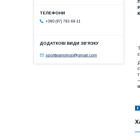
Р
+380 (97) 782-68-11
Т
с
sportteamshop@gmail.com
Д
с
т
—
м
Х