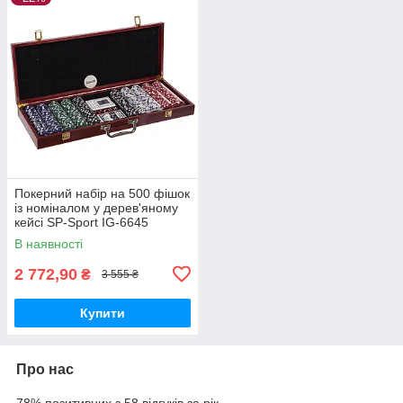
Покерний набір на 500 фішок
із номіналом у дерев'яному
кейсі SP-Sport IG-6645
В наявності
2 772,90
₴
3 555 ₴
Купити
Про нас
78% позитивних з 58 відгуків за рік