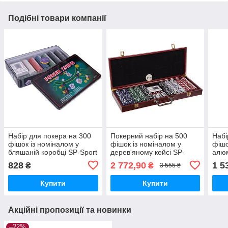
Подібні товари компанії
Набір для покера на 300
Покерний набір на 500
Набі
фішок із номіналом у
фішок із номіналом у
фішо
бляшаній коробці SP-Sport
дерев'яному кейсі SP-
алюм
IG-4394
Sport IG-6645
Spor
828
2 772,90
1 5
₴
₴
3 555 ₴
Купити
Купити
Акційні пропозиції та новинки
–22%