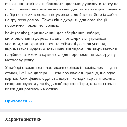
фішок, що замінюють банкноти, дає змогу уникнути хаосу на
столі. Компактний елегантний кейс дає змогу використовувати
набір не тільки в домашніх умовах, але й взяти його із собою
на гру поза домом. Також він підходить для організації
невеликих покерних турнірів.
Кейс (валіза), призначений для зберігання набору,
виготовлений із дерева та штучної шкіри з внутрішньої
частини, яка, крім міцності та стійкості до зношування,
вирізняється чудовим зовнішнім виглядом. Він закривається
надійною замком-засувкою, а для перенесення має зручну
металеву ручку.
У наборі є комплект пластикових фішок із номіналом — для
ставок, і фішка дилера — нею позначають гравця, що здає
картки. Крім фішок, є дві стандартні колоди карт, які можна
використовувати для будь-якої карткової гри, а також гральні
кістки для розпису на кістках.
Приховати
Характеристики