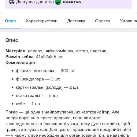
Доступна доставка
Опис
Характеристики
Доставка
Оплата
Умови п
Опис
Матеріал
: дерево, шкірозамінник, метал, пластик.
Розмір кейса
: 41х22х8,5 см.
Комплектація
:
фішки з номіналом — 300 шт.
фішка дилера — 1 шт.
картки гральні (колода) — 2 шт.
кістки гральні — 5 шт.
кейс — 1 шт.
Покер — це одна з найпопулярніших карткових ігор. Але
попри порівняно прості правила, вона вимагає
зосередженості та підвищеної уваги, тому дуже важливо, щоб
гравців оточував лад. Для цього і призначений покерний набір
— у ньому є все необхідне для організованої гри, а наявність