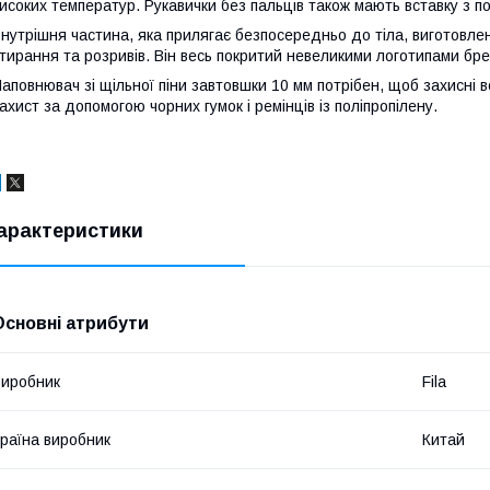
исоких температур. Рукавички без пальців також мають вставку з по
нутрішня частина, яка прилягає безпосередньо до тіла, виготовлен
тирання та розривів. Він весь покритий невеликими логотипами бре
аповнювач зі щільної піни завтовшки 10 мм потрібен, щоб захисні в
ахист за допомогою чорних гумок і ремінців із поліпропілену.
арактеристики
Основні атрибути
иробник
Fila
раїна виробник
Китай