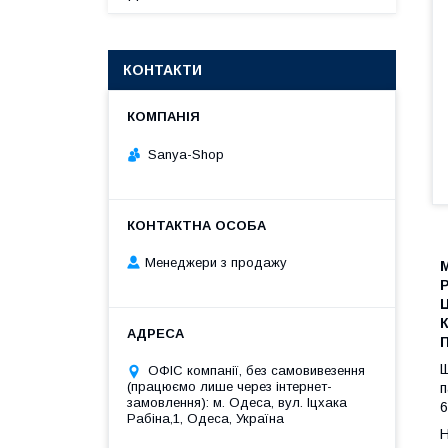
КОНТАКТИ
Sanya-Shop
Менеджери з продажу
М
Р
Щ
ОФІС компанії, без самовивезення
(працюємо лише через інтернет-
п
замовлення): м. Одеса, вул. Іцхака
6
Рабіна,1, Одеса, Україна
Н