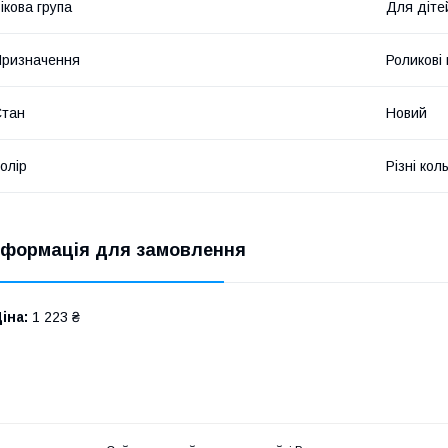
ікова група
Для діте
ризначення
Роликові
Стан
Новий
олір
Різні кол
нформація для замовлення
іна:
1 223 ₴