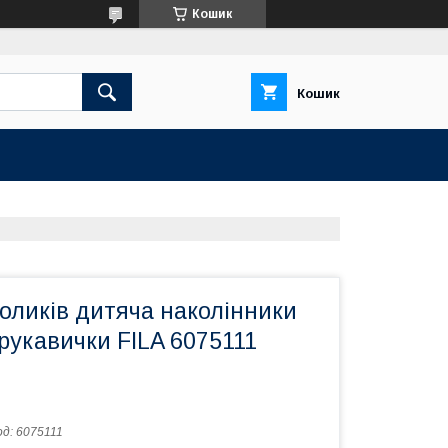
Кошик
Кошик
оликів дитяча наколінники
рукавички FILA 6075111
од:
6075111