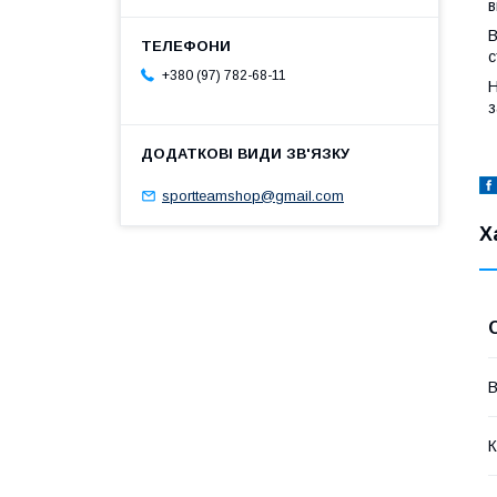
в
В
с
+380 (97) 782-68-11
Н
з
sportteamshop@gmail.com
Х
В
К