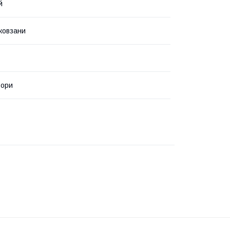
й
 ковзани
ьори