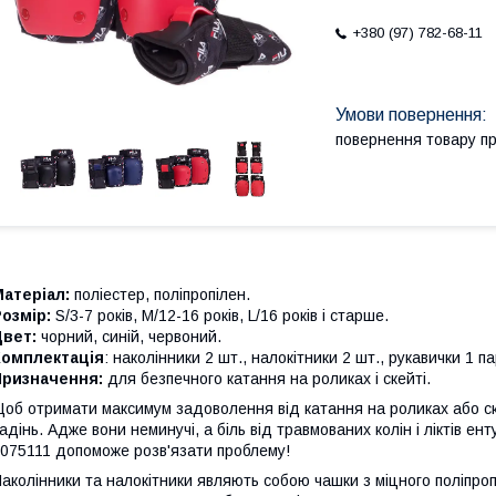
+380 (97) 782-68-11
повернення товару п
атеріал:
поліестер, поліпропілен.
озмір:
S/3-7 років, M/12-16 років, L/16 років і старше.
Цвет:
чорний, синій, червоний.
Комплектація
: наколінники 2 шт., налокітники 2 шт., рукавички 1 па
Призначення:
для безпечного катання на роликах і скейті.
об отримати максимум задоволення від катання на роликах або ске
адінь. Адже вони неминучі, а біль від травмованих колін і ліктів е
075111 допоможе розв'язати проблему!
аколінники та налокітники являють собою чашки з міцного поліпропі