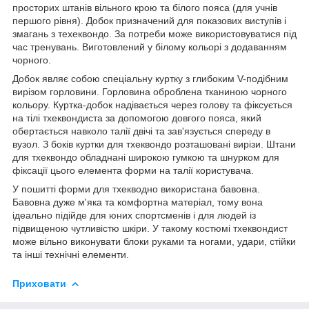
просторих штанів вільного крою та білого пояса (для учнів
першого рівня). Добок призначений для показових виступів і
змагань з техеквондо. За потреби може використовуватися під
час тренувань. Виготовлений у білому кольорі з додаванням
чорного.
Добок являє собою спеціальну куртку з глибоким V-подібним
вирізом горловини. Горловина оброблена тканиною чорного
кольору. Куртка-добок надівається через голову та фіксується
на тілі тхеквондиста за допомогою довгого пояса, який
обертається навколо талії двічі та зав'язується спереду в
вузол. З боків куртки для тхеквондо розташовані вирізи. Штани
для тхеквондо обладнані широкою гумкою та шнурком для
фіксації цього елемента форми на талії користувача.
У пошитті форми для тхекводно використана бавовна.
Бавовна дуже м'яка та комфортна матеріал, тому вона
ідеально підійде для юних спортсменів і для людей із
підвищеною чутливістю шкіри. У такому костюмі тхеквондист
може вільно виконувати блоки руками та ногами, удари, стійки
та інші технічні елементи.
Приховати