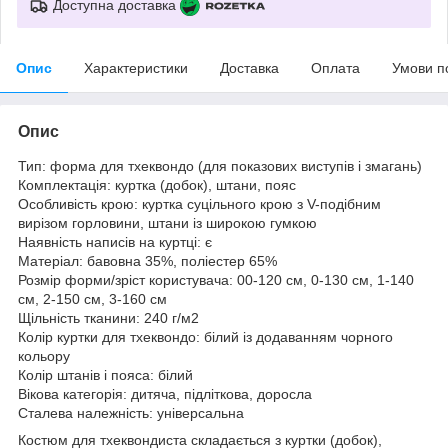
Доступна доставка
Опис
Характеристики
Доставка
Оплата
Умови п
Опис
Тип: форма для тхеквондо (для показових виступів і змагань)
Комплектація: куртка (добок), штани, пояс
Особливість крою: куртка суцільного крою з V-подібним
вирізом горловини, штани із широкою гумкою
Наявність написів на куртці: є
Матеріал: бавовна 35%, поліестер 65%
Розмір форми/зріст користувача: 00-120 см, 0-130 см, 1-140
см, 2-150 см, 3-160 см
Щільність тканини: 240 г/м
2
Колір куртки для тхеквондо: білий із додаванням чорного
кольору
Колір штанів і пояса: білий
Вікова категорія: дитяча, підліткова, доросла
Сталева належність: універсальна
Костюм для тхеквондиста складається з куртки (добок),