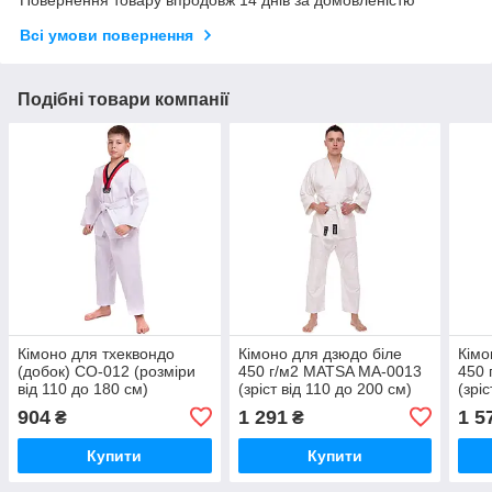
Повернення товару впродовж 14 днів за домовленістю
Всі умови повернення
Подібні товари компанії
Кімоно для тхеквондо
Кімоно для дзюдо біле
Кімо
(добок) CO-012 (розміри
450 г/м2 MATSA MA-0013
450 
від 110 до 180 см)
(зріст від 110 до 200 см)
(зрі
904
1 291
1 5
₴
₴
Купити
Купити