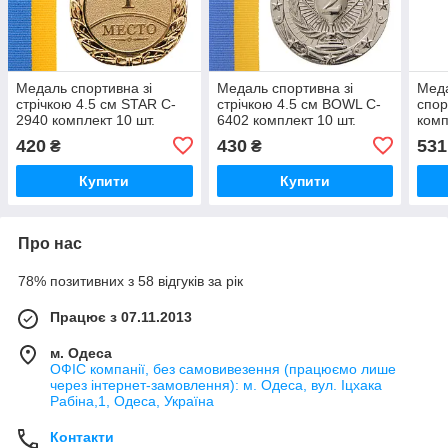
Медаль спортивна зі
Медаль спортивна зі
Мед
стрічкою 4.5 см STAR C-
стрічкою 4.5 см BOWL C-
спор
2940 комплект 10 шт.
6402 комплект 10 шт.
комп
420
430
531
₴
₴
Купити
Купити
Про нас
78% позитивних з 58 відгуків за рік
Працює з 07.11.2013
м. Одеса
ОФІС компанії, без самовивезення (працюємо лише
через інтернет-замовлення): м. Одеса, вул. Іцхака
Рабіна,1, Одеса, Україна
Контакти