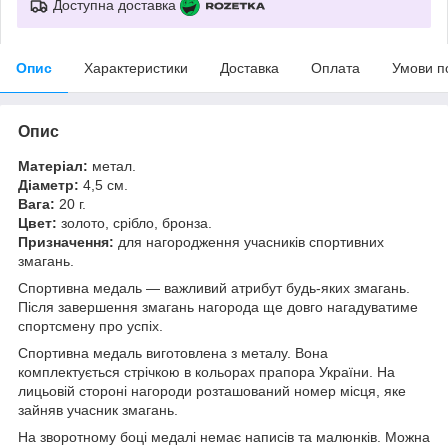
Доступна доставка
Опис
Характеристики
Доставка
Оплата
Умови п
Опис
Матеріал:
метал.
Діаметр:
4,5 см.
Вага:
20 г.
Цвет:
золото, срібло, бронза.
Призначення:
для нагородження учасників спортивних
змагань.
Спортивна медаль — важливий атрибут будь-яких змагань.
Після завершення змагань нагорода ще довго нагадуватиме
спортсмену про успіх.
Спортивна медаль виготовлена з металу. Вона
комплектується стрічкою в кольорах прапора України. На
лицьовій стороні нагороди розташований номер місця, яке
зайняв учасник змагань.
На зворотному боці медалі немає написів та малюнків. Можна