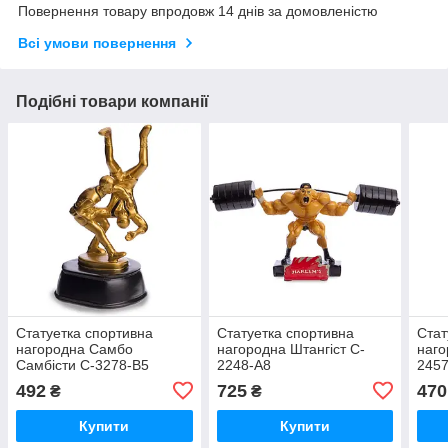
Повернення товару впродовж 14 днів за домовленістю
Всі умови повернення
Подібні товари компанії
Статуетка спортивна
Статуетка спортивна
Стат
нагородна Самбо
нагородна Штангіст C-
наго
Самбісти C-3278-B5
2248-A8
245
492
725
470
₴
₴
Купити
Купити