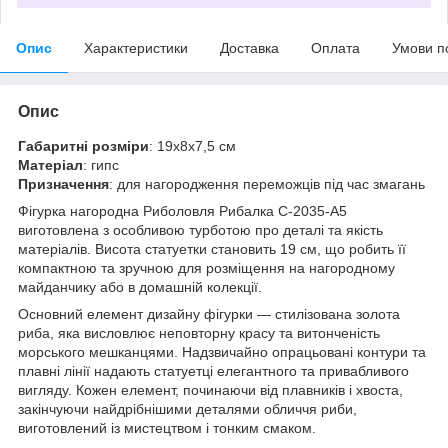
Опис
Характеристики
Доставка
Оплата
Умови п
Опис
Габаритні розміри
: 19х8х7,5 см
Матеріал
: гипс
Призначення
: для нагородження переможців під час змагань
Фігурка нагородна Риболовля Рибалка C-2035-A5
виготовлена з особливою турботою про деталі та якість
матеріалів. Висота статуетки становить 19 см, що робить її
компактною та зручною для розміщення на нагородному
майданчику або в домашній колекції.
Основний елемент дизайну фігурки — стилізована золота
риба, яка висловлює неповторну красу та витонченість
морського мешканцями. Надзвичайно опрацьовані контури та
плавні лінії надають статуетці елегантного та привабливого
вигляду. Кожен елемент, починаючи від плавників і хвоста,
закінчуючи найдрібнішими деталями обличчя риби,
виготовлений із мистецтвом і тонким смаком.