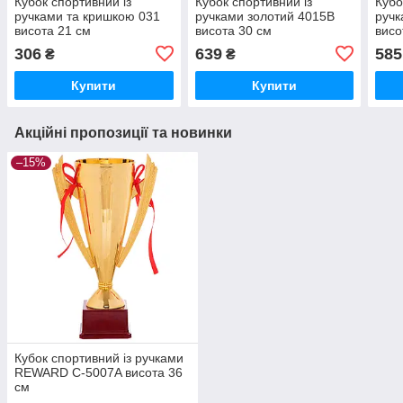
Кубок спортивний із
Кубок спортивний із
Кубо
ручками та кришкою 031
ручками золотий 4015B
ручк
висота 21 см
висота 30 см
висо
306
639
585
₴
₴
Купити
Купити
Акційні пропозиції та новинки
–15%
Кубок спортивний із ручками
REWARD C-5007A висота 36
см