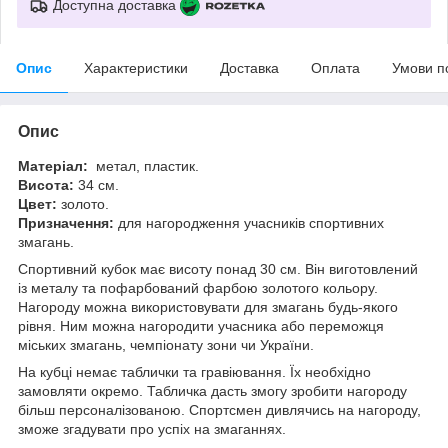
Доступна доставка
Опис
Характеристики
Доставка
Оплата
Умови п
Опис
Матеріал:
метал, пластик.
Висота:
34 см.
Цвет:
золото.
Призначення:
для нагородження учасників спортивних
змагань.
Спортивний кубок має висоту понад 30 см. Він виготовлений
із металу та пофарбований фарбою золотого кольору.
Нагороду можна використовувати для змагань будь-якого
рівня. Ним можна нагородити учасника або переможця
міських змагань, чемпіонату зони чи України.
На кубці немає таблички та гравіювання. Їх необхідно
замовляти окремо. Табличка дасть змогу зробити нагороду
більш персоналізованою. Спортсмен дивлячись на нагороду,
зможе згадувати про успіх на змаганнях.