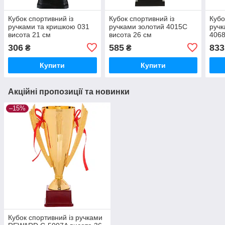
Кубок спортивний із
Кубок спортивний із
Кубо
ручками та кришкою 031
ручками золотий 4015C
ручк
висота 21 см
висота 26 см
4068
306
585
833
₴
₴
Купити
Купити
Акційні пропозиції та новинки
–15%
Кубок спортивний із ручками