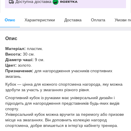
Доступна доставка
Опис
Характеристики
Доставка
Оплата
Умови п
Опис
Матеріал:
пластик.
Висота:
30 см.
Діаметр чаші:
9 см.
Цвет:
золото.
Призначення:
для нагородження учасників спортивних
змагань.
Кубок — цінна для кожного спортсмена нагорода, яку можна
здобути за участь у змаганнях різного рівня.
Спортивний кубок із ручками має універсальний дизайн і
підходить для нагородження представників будь-яких видів
спорту.
Універсальний кубок можна вручити за перемогу або призове
місце на змаганнях. Він доповнить колекцію нагород
спортсмена, добре впишеться в інтер'єр кабінету тренера.