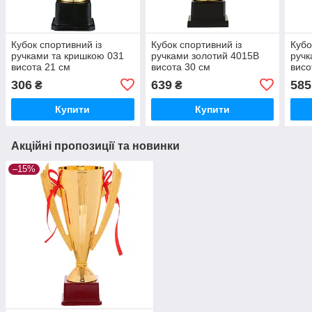
Кубок спортивний із
Кубок спортивний із
Кубо
ручками та кришкою 031
ручками золотий 4015B
ручк
висота 21 см
висота 30 см
висо
306
639
585
₴
₴
Купити
Купити
Акційні пропозиції та новинки
–15%