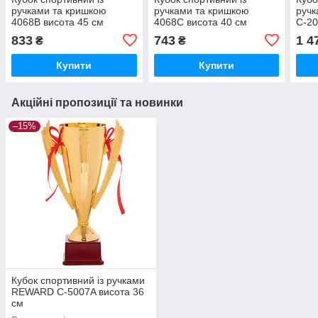
ручками та кришкою
ручками та кришкою
ручк
4068B висота 45 см
4068C висота 40 см
C-20
833
743
1 4
₴
₴
Купити
Купити
Акційні пропозиції та новинки
–15%
Кубок спортивний із ручками
REWARD C-5007A висота 36
см