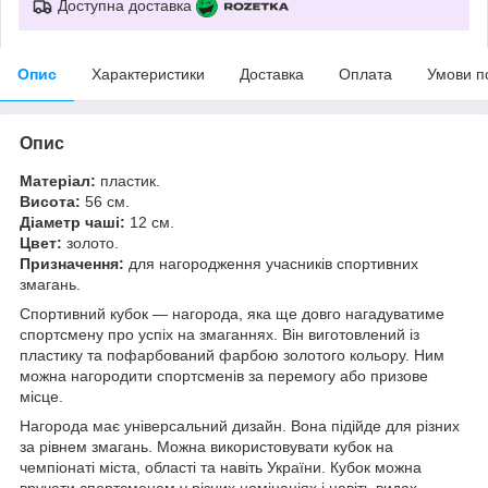
Доступна доставка
Опис
Характеристики
Доставка
Оплата
Умови п
Опис
Матеріал:
пластик.
Висота:
56 см.
Діаметр чаші:
12 см.
Цвет:
золото.
Призначення:
для нагородження учасників спортивних
змагань.
Спортивний кубок — нагорода, яка ще довго нагадуватиме
спортсмену про успіх на змаганнях. Він виготовлений із
пластику та пофарбований фарбою золотого кольору. Ним
можна нагородити спортсменів за перемогу або призове
місце.
Нагорода має універсальний дизайн. Вона підійде для різних
за рівнем змагань. Можна використовувати кубок на
чемпіонаті міста, області та навіть України. Кубок можна
вручати спортсменам у різних номінаціях і навіть видах