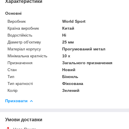
Характеристики
Основні
Виробник
World Sport
Країна виробник
Китай
Водостійкість
Ні
Діаметр об'єктиву
25 мм
Матеріал корпусу
Прогумований метал
Мінімальна кратність
10 х
Призначення
Загального призначення
Стан
Новий
Тип
Бінокль
Тип кратності
Фіксована
Колір
Зелений
Приховати
Умови доставки