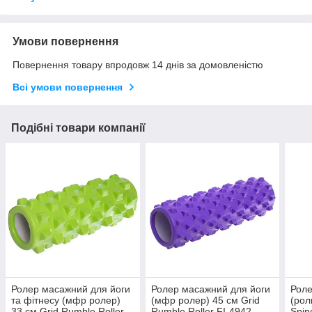
Умови повернення
Повернення товару впродовж 14 днів за домовленістю
Всі умови повернення
Подібні товари компанії
Ролер масажний для йоги
Ролер масажний для йоги
Роле
та фітнесу (мфр ролер)
(мфр ролер) 45 см Grid
(рол
33 см Grid Rumble Roller
Rumble Roller FI-4942
Spin