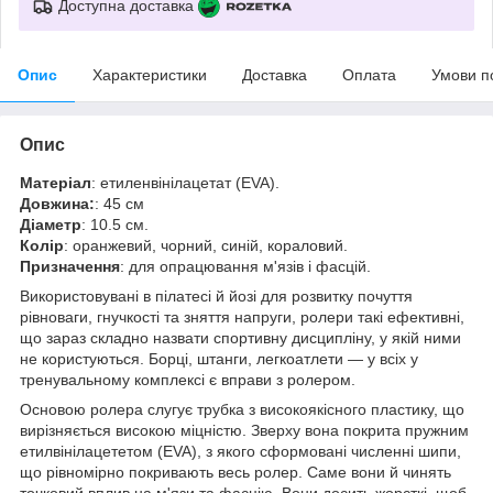
Доступна доставка
Опис
Характеристики
Доставка
Оплата
Умови п
Опис
Матеріал
: етиленвінілацетат (EVA).
Довжина:
: 45 см
Діаметр
: 10.5 см.
Колір
: оранжевий, чорний, синій, кораловий.
Призначення
: для опрацювання м'язів і фасцій.
Використовувані в пілатесі й йозі для розвитку почуття
рівноваги, гнучкості та зняття напруги, ролери такі ефективні,
що зараз складно назвати спортивну дисципліну, у якій ними
не користуються. Борці, штанги, легкоатлети — у всіх у
тренувальному комплексі є вправи з ролером.
Основою ролера слугує трубка з високоякісного пластику, що
вирізняється високою міцністю. Зверху вона покрита пружним
етилвінілацететом (EVA), з якого сформовані численні шипи,
що рівномірно покривають весь ролер. Саме вони й чинять
точковий вплив на м'язи та фасцію. Вони досить жорсткі, щоб