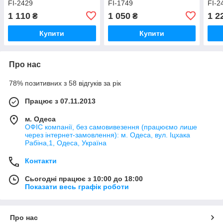
FI-2429
FI-1749
FI-2
1 110
1 050
1 2
₴
₴
Купити
Купити
Про нас
78% позитивних з 58 відгуків за рік
Працює з 07.11.2013
м. Одеса
ОФІС компанії, без самовивезення (працюємо лише
через інтернет-замовлення): м. Одеса, вул. Іцхака
Рабіна,1, Одеса, Україна
Контакти
Сьогодні працює з 10:00 до 18:00
Показати весь графік роботи
Про нас