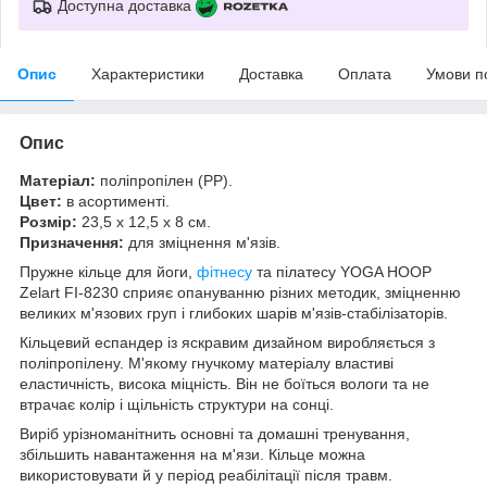
Доступна доставка
Опис
Характеристики
Доставка
Оплата
Умови п
Опис
Матеріал:
поліпропілен (PP).
Цвет:
в асортименті.
Розмір:
23,5 x 12,5 x 8 см.
Призначення:
для зміцнення м'язів.
Пружне кільце для йоги,
фітнесу
та пілатесу YOGA HOOP
Zelart FI-8230 сприяє опануванню різних методик, зміцненню
великих м'язових груп і глибоких шарів м'язів-стабілізаторів.
Кільцевий еспандер із яскравим дизайном виробляється з
поліпропілену. М'якому гнучкому матеріалу властиві
еластичність, висока міцність. Він не боїться вологи та не
втрачає колір і щільність структури на сонці.
Виріб урізноманітнить основні та домашні тренування,
збільшить навантаження на м'язи. Кільце можна
використовувати й у період реабілітації після травм.