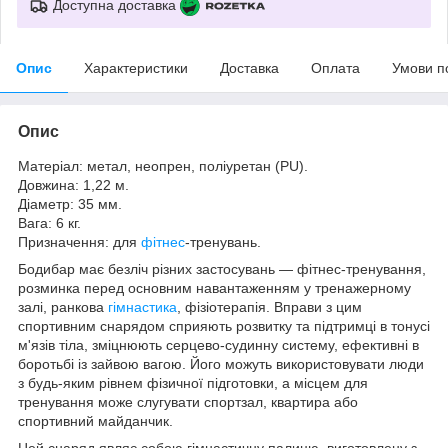
Доступна доставка
Опис
Характеристики
Доставка
Оплата
Умови п
Опис
Матеріал: метал, неопрен, поліуретан (PU).
Довжина: 1,22 м.
Діаметр: 35 мм.
Вага: 6 кг.
Призначення: для
фітнес
-тренувань.
Бодибар має безліч різних застосувань — фітнес-тренування,
розминка перед основним навантаженням у тренажерному
залі, ранкова
гімнастика
, фізіотерапія. Вправи з цим
спортивним снарядом сприяють розвитку та підтримці в тонусі
м'язів тіла, зміцнюють серцево-судинну систему, ефективні в
боротьбі із зайвою вагою. Його можуть використовувати люди
з будь-яким рівнем фізичної підготовки, а місцем для
тренування може слугувати спортзал, квартира або
спортивний майданчик.
Цей снаряд являє собою гімнастичну палицю, виготовлену з