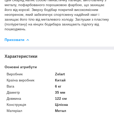
металу, пофарбованого порошковою фарбою, що захищає
його від корозії. Зверху бодібар покритий високоякісним
неопреном, який забезпечує спортсмену надійний хват і
захищає його тіло від металевого холоду. Заглушки з пластику
(поліуретану) на кінцях бодибара захищають підлогу від
пошкоджень.
Приховати
Характеристики
Основні атрибути
Виробник
Zelart
Країна виробник
Китай
Вага
6 кг
Діаметр
35 мм
Довжина
122 см
Конструкція
Цілісна
Матеріал
Метал