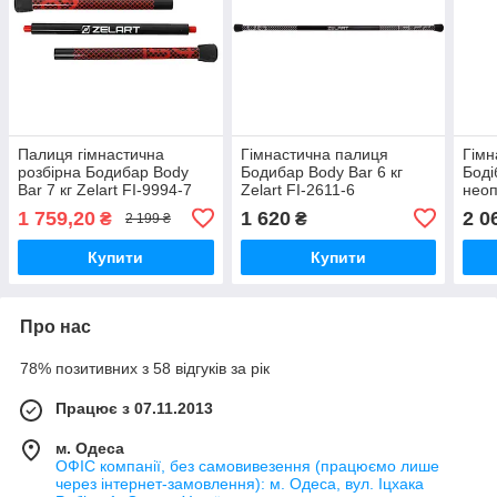
Палиця гімнастична
Гімнастична палиця
Гімн
розбірна Бодибар Body
Бодибар Body Bar 6 кг
Боді
Bar 7 кг Zelart FI-9994-7
Zelart FI-2611-6
неоп
кг Z
1 759,20
1 620
2 0
₴
₴
2 199 ₴
Купити
Купити
Про нас
78% позитивних з 58 відгуків за рік
Працює з 07.11.2013
м. Одеса
ОФІС компанії, без самовивезення (працюємо лише
через інтернет-замовлення): м. Одеса, вул. Іцхака