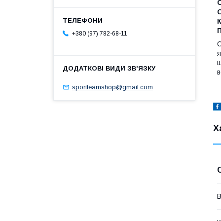
К
+380 (97) 782-68-11
О
я
щ
в
sportteamshop@gmail.com
Х
В