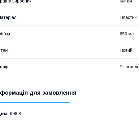
раїна виробник
Китай
атеріал
Пластик
б`єм
650 мл
Стан
Новий
олір
Різні кол
нформація для замовлення
іна:
698 ₴