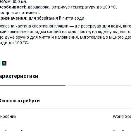
Об'єм
: 650 мл.
Особливості:
двошарова, витримує температуру до 100
°C.
олір
: в асортименті.
Призначення
: для зберігання й пиття води.
сновна частина спортивної пляшки — це резервуар для води, вигот
кий зовнішнім виглядом схожий на скло, проте, на відміну від нього 
о дуже зручно для миття й наповнення. Виготовлена з міцного дв
оди до 100 °C.
арактеристики
Основні атрибути
иробник
World Spo