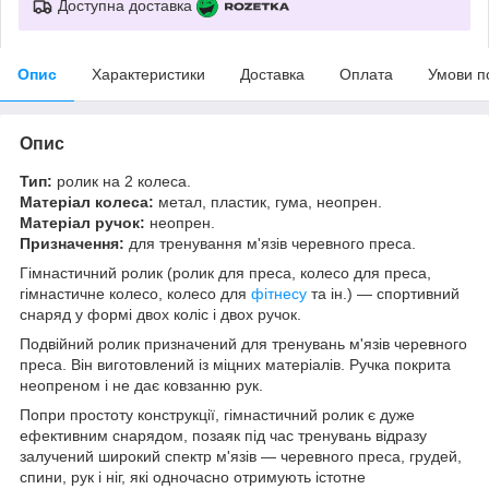
Доступна доставка
Опис
Характеристики
Доставка
Оплата
Умови п
Опис
Тип:
ролик на 2 колеса.
Матеріал колеса:
метал, пластик, гума, неопрен.
Матеріал ручок:
неопрен.
Призначення:
для тренування м'язів черевного преса.
Гімнастичний ролик (ролик для преса, колесо для преса,
гімнастичне колесо, колесо для
фітнесу
та ін.) — спортивний
снаряд у формі двох коліс і двох ручок.
Подвійний ролик призначений для тренувань м'язів черевного
преса. Він виготовлений із міцних матеріалів. Ручка покрита
неопреном і не дає ковзанню рук.
Попри простоту конструкції, гімнастичний ролик є дуже
ефективним снарядом, позаяк під час тренувань відразу
залучений широкий спектр м'язів — черевного преса, грудей,
спини, рук і ніг, які одночасно отримують істотне