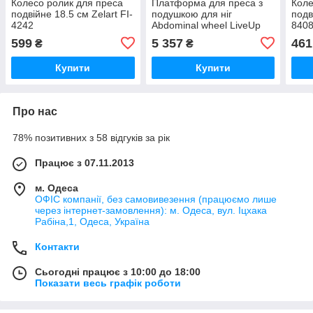
Колесо ролик для преса
Платформа для преса з
Коле
подвійне 18.5 см Zelart FI-
подушкою для ніг
подв
4242
Abdominal wheel LiveUp
840
LP8346 Чорний
599
5 357
461
₴
₴
Купити
Купити
Про нас
78% позитивних з 58 відгуків за рік
Працює з 07.11.2013
м. Одеса
ОФІС компанії, без самовивезення (працюємо лише
через інтернет-замовлення): м. Одеса, вул. Іцхака
Рабіна,1, Одеса, Україна
Контакти
Сьогодні працює з 10:00 до 18:00
Показати весь графік роботи