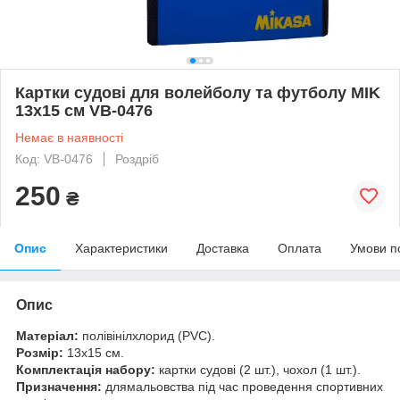
Картки судові для волейболу та футболу MIK
13x15 см VB-0476
Немає в наявності
Код: VB-0476
Роздріб
250
₴
Опис
Характеристики
Доставка
Оплата
Умови п
Опис
Матеріал:
полівінілхлорид (PVC).
Розмір:
13х15 см.
Комплектація набору:
картки судові (2 шт.), чохол (1 шт.).
Призначення:
длямальовства під час проведення спортивних