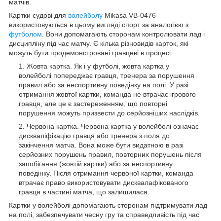
матчів.
Картки судові для
волейболу
Mikasa VB-0476
використовуються в цьому вигляді спорт за аналогією з
футболом
. Вони допомагають сторонам контролювати лад і
дисципліну під час матчу. Є кілька різновидів карток, які
можуть бути продемонстровані гравцеві в процесі:
Жовта картка. Як і у футболі, жовта картка у
волейболі попереджає гравця, тренера за порушення
правил або за неспортивну поведінку на полі. У разі
отримання жовтої картки, команда не втрачає ігрового
гравця, але це є застереженням, що повторні
порушення можуть призвести до серйозніших наслідків.
Червона картка. Червона картка у волейболі означає
дискваліфікацію гравця або тренера з поля до
закінчення матча. Вона може бути видатною в разі
серйозних порушень правил, повторних порушень після
запобігання (жовтій картки) або за неспортивну
поведінку. Після отримання червоної картки, команда
втрачає право використовувати дисквалафікованого
гравця в частині матча, що залишилася.
Картки у волейболі допомагають сторонам підтримувати лад
на полі, забезпечувати чесну гру та справедливість під час