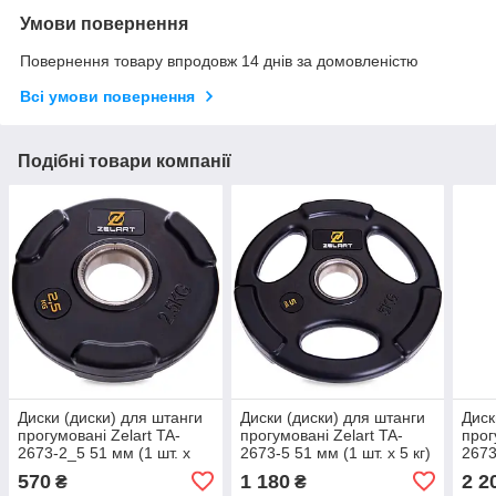
Умови повернення
Повернення товару впродовж 14 днів за домовленістю
Всі умови повернення
Подібні товари компанії
Диски (диски) для штанги
Диски (диски) для штанги
Диск
прогумовані Zelart TA-
прогумовані Zelart TA-
прог
2673-2_5 51 мм (1 шт. х
2673-5 51 мм (1 шт. х 5 кг)
2673
2.5 кг)
кг)
570
1 180
2 2
₴
₴