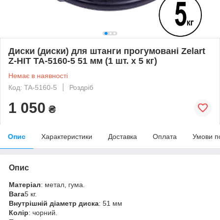
Диски (диски) для штанги прогумовані Zelart
Z-HIT TA-5160-5 51 мм (1 шт. х 5 кг)
Немає в наявності
Код: TA-5160-5
Роздріб
1 050
₴
Опис
Характеристики
Доставка
Оплата
Умови п
Опис
Матеріал
: метал, гума.
Вага
5 кг.
Внутрішній діаметр диска
: 51 мм
Колір
: чорний.