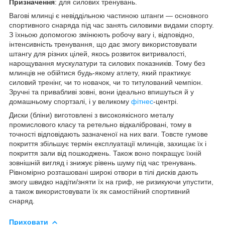
Призначення
: для силових тренувань.
Вагові млинці є невіддільною частиною штанги — основного
спортивного снаряда під час занять силовими видами спорту.
З їхньою допомогою змінюють робочу вагу і, відповідно,
інтенсивність тренування, що дає змогу використовувати
штангу для різних цілей, якось розвиток витривалості,
нарощування мускулатури та силових показників. Тому без
млинців не обійтися будь-якому атлету, який практикує
силовий тренінг, чи то новачок, чи то титулований чемпіон.
Зручні та привабливі зовні, вони ідеально впишуться й у
домашньому спортзалі, і у великому
фітнес
-центрі.
Диски (бліни) виготовлені з високоякісного металу
промислового класу та ретельно відкалібровані, тому в
точності відповідають зазначеної на них ваги. Товсте гумове
покриття збільшує термін експлуатації млинців, захищає їх і
покриття зали від пошкоджень. Також воно покращує їхній
зовнішній вигляд і знижує рівень шуму під час тренувань.
Рівномірно розташовані широкі отвори в тілі дисків дають
змогу швидко надіти/зняти їх на гриф, не ризикуючи упустити,
а також використовувати їх як самостійний спортивний
снаряд.
Приховати