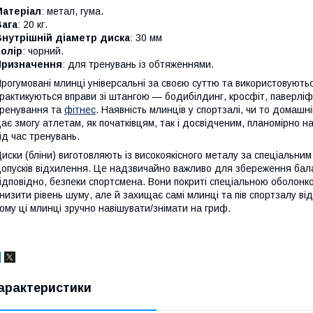
Матеріал
: метал, гума.
Вага
: 20 кг.
Внутрішній діаметр диска
: 30 мм
олір
: чорний.
Призначення
: для тренувань із обтяженнями.
рогумовані млинці універсальні за своєю суттю та використовуютьс
рактикуються вправи зі штангою — бодибілдинг, кросфіт, паверлі
ренування та
фітнес
. Наявність млинців у спортзалі, чи то домашн
ає змогу атлетам, як початківцям, так і досвідченим, планомірно н
ід час тренувань.
иски (бліни) виготовляють із високоякісного металу за спеціальним
опусків відхилення. Це надзвичайно важливо для збереження балан
ідповідно, безпеки спортсмена. Вони покриті спеціальною оболонко
низити рівень шуму, але й захищає самі млинці та пів спортзалу від
ому ці млинці зручно навішувати/знімати на гриф.
арактеристики