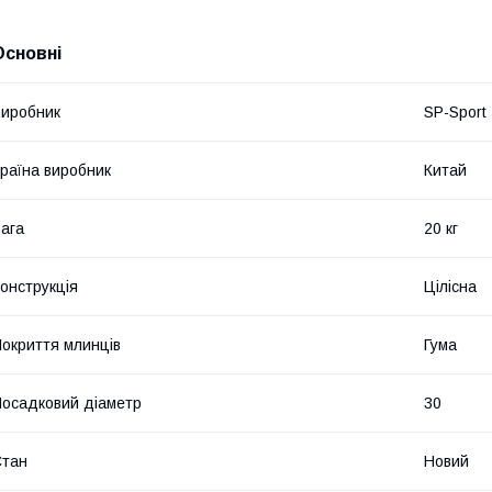
Основні
иробник
SP-Sport
раїна виробник
Китай
ага
20 кг
онструкція
Цілісна
окриття млинців
Гума
осадковий діаметр
30
Стан
Новий