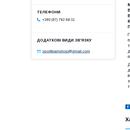
+380 (97) 782-68-11
К
П
п
т
д
sportteamshop@gmail.com
п
Д
д
в
з
т
Х