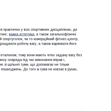
я практично у всіх спортивних дисциплінах, де
фтинг,
важка атлетика
, а також загальнофізичні
ій спортуголок, чи то комерційний фітнес-центр,
арощувати робочу вагу, а також варіювати його
 еталоном, тому вони мають чітко задану вагу без
су снаряда під час виконання вправ і,
ю зі щільної гуми, що допомагає не тільки
 пошкоджень. До того ж гума не ковзає в руках,