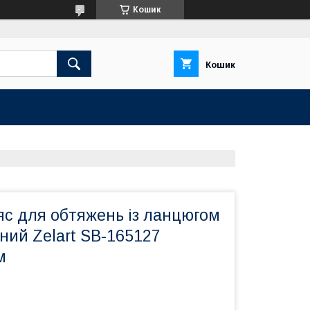
Кошик
Кошик
яс для обтяжень із ланцюгом
ний Zelart SB-165127
м