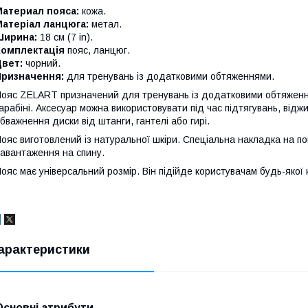
Материал пояса:
кожа.
Матеріал ланцюга:
метал.
Ширина:
18 см (7 in).
Комплектація
пояс, ланцюг.
Цвет:
чорний.
Призначення:
для тренувань із додатковими обтяженнями.
ояс ZELART призначений для тренувань із додатковими обтяженн
арабіні. Аксесуар можна використовувати під час підтягувань, відж
бважнення диски від штанги, гантелі або гирі.
ояс виготовлений із натуральної шкіри. Спеціальна накладка на по
авантаження на спину.
ояс має універсальний розмір. Він підійде користувачам будь-якої 
арактеристики
Основні атрибути