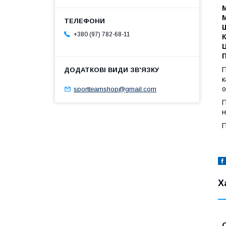
+380 (97) 782-68-11
П
к
о
sportteamshop@gmail.com
П
н
П
Х