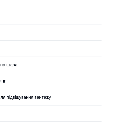
на шкіра
инг
ля підвішування вантажу