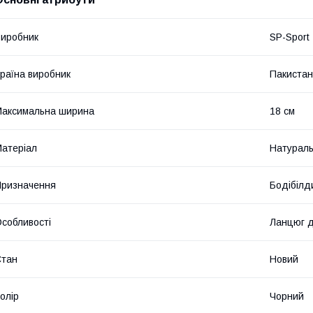
иробник
SP-Sport
раїна виробник
Пакистан
аксимальна ширина
18 см
атеріал
Натураль
ризначення
Бодібілд
собливості
Ланцюг д
Стан
Новий
олір
Чорний