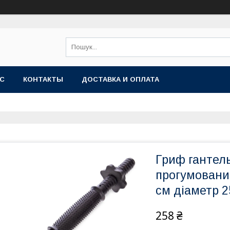
АС
КОНТАКТЫ
ДОСТАВКА И ОПЛАТА
Гриф гантел
прогумовани
см діаметр 
258 ₴