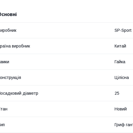
Основні
иробник
SP-Sport
раїна виробник
Китай
амки
Гайка
онструкція
Цілісна
осадковий діаметр
25
Стан
Новий
ип
Гриф ган