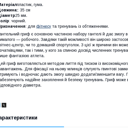
Матеріал
пластик, гума.
Довжина:
: 35 см
Діаметр
25 мм.
олір
: чорний.
Призначення
: для
фітнесу
та тренувань із обтяженнями.
антельний гриф є основною частиною набору гантелі й дає змогу в
ималого — робочого. Завдяки такій можливості він широко застосов
ітнес-центр, чи то домашній спортуголок. З цієї ж причини він мо
очатківцями, так і тими, у кого за спиною досвід численних трену
ише фантазією атлета.
ей гриф виготовляється методом лиття під тиском із високоміцного 
авантажень. Для фіксації на ньому млинців слугують гвинтові замки,
тримують і водночас дають змогу швидко додати/зменшити вагу. 
абезпечують надійне захоплення й безпеку тренувань. Гриф може
ідповідного діаметра.
арактеристики