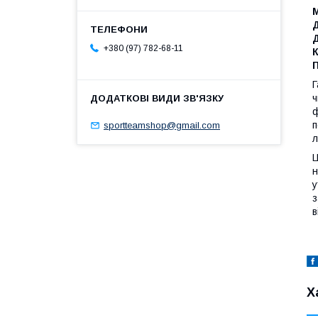
+380 (97) 782-68-11
К
Г
ч
ф
п
sportteamshop@gmail.com
л
Ц
н
у
з
в
Х