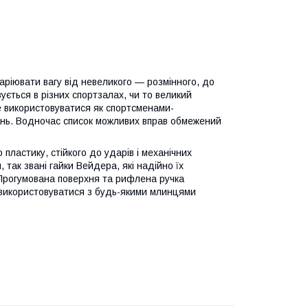
аріювати вагу від невеликого — розмінного, до
ується в різних спортзалах, чи то великий
же використовуватися як спортсменами-
вань. Водночас список можливих вправ обмежений
пластику, стійкого до ударів і механічних
 так звані гайки Вейдера, які надійно їх
Прогумована поверхня та рифлена ручка
 використовуватися з будь-якими млинцями