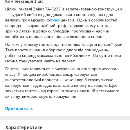
Комплектація
1 шт.
Цілісні гантелі Zelart TA-8232 із запатентованою конструкцією
— чудовий вибір як для домашнього спортзалу, так і для
великих громадських ф
ітнес-
центрів. Одна з особливостей
снаряда — саркоподібний гриф, завдяки якому гантель
зручно лягати в долоню. V-подібні прогумовані насічки
запобігають прослизанню під час виконання вправ.
На кожну головку гантелі одягне по два кільця зі щільної гуми.
Таке просте рішення оберігає підлогу від пошкоджень,
роблячи снаряд максимально невибагливим. По суті, з ними
можна тренуватися навіть на паркеті.
Гантель виготовляється з високоякісної сталі промислового
класу. У процесі виробництва використовуються
високотехнологічні процеси — кожен виріб скрупульозно
калібрується і відповідає вазі, зазначеному на торцях. Щоб
захистити гантель від корозії, а також надати їй естетичного
вигляду, використовують хромування.
Приховати
Характеристики