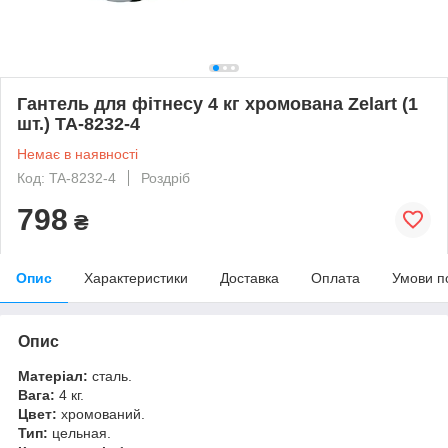
Гантель для фітнесу 4 кг хромована Zelart (1
шт.) TA-8232-4
Немає в наявності
Код: TA-8232-4
Роздріб
798
₴
Опис
Характеристики
Доставка
Оплата
Умови п
Опис
Матеріал:
сталь.
Вага:
4 кг.
Цвет:
хромований.
Тип:
цельная.