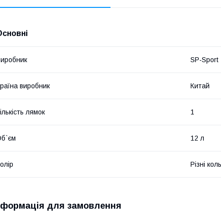
Основні
иробник
SP-Sport
раїна виробник
Китай
ількість лямок
1
б`єм
12 л
олір
Різні кол
нформація для замовлення