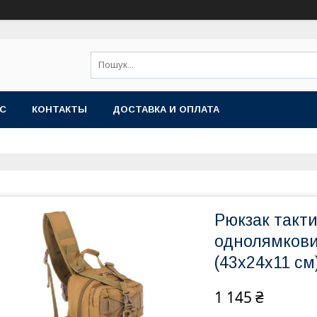
АС
КОНТАКТЫ
ДОСТАВКА И ОПЛАТА
Рюкзак такти
однолямкови
(43х24х11 см
1 145 ₴