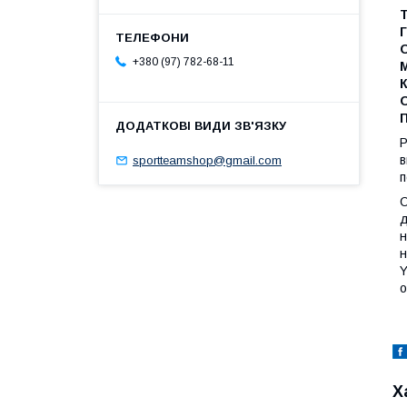
Г
+380 (97) 782-68-11
К
Р
в
sportteamshop@gmail.com
п
С
д
н
н
Y
о
Х