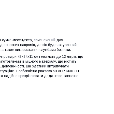
бо сумка-месенджер, призначений для
ед основних напрямів, де він буде актуальний:
, а також використання службами безпеки.
розміри 43х24х11 см і місткість до 12 літрів, що
иготовлений із міцного матеріалу, що містить
а довговічності. Він здатний витримувати
ситуаціях. Особливістю рюкзака SILVER KNIGHT
 та надійно прикріплювати додаткове тактичне