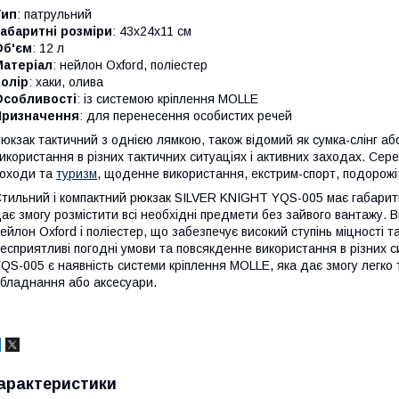
Тип
: патрульний
абаритні розміри
: 43х24х11 см
Об'єм
: 12 л
Матеріал
: нейлон Oxford, поліестер
олір
: хаки, олива
Особливості
: із системою кріплення MOLLE
Призначення
: для перенесення особистих речей
юкзак тактичний з однією лямкою, також відомий як сумка-слінг а
икористання в різних тактичних ситуаціях і активних заходах. Сер
оходи та
туризм
, щоденне використання, екстрим-спорт, подорожі
тильний і компактний рюкзак SILVER KNIGHT YQS-005 має габаритні 
ає змогу розмістити всі необхідні предмети без зайвого вантажу. В
ейлон Oxford і поліестер, що забезпечує високий ступінь міцності т
есприятливі погодні умови та повсякденне використання в різних 
QS-005 є наявність системи кріплення MOLLE, яка дає змогу легко
бладнання або аксесуари.
арактеристики