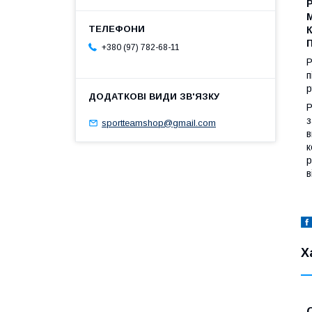
Р
К
+380 (97) 782-68-11
Р
п
р
Р
з
sportteamshop@gmail.com
в
к
р
в
Х