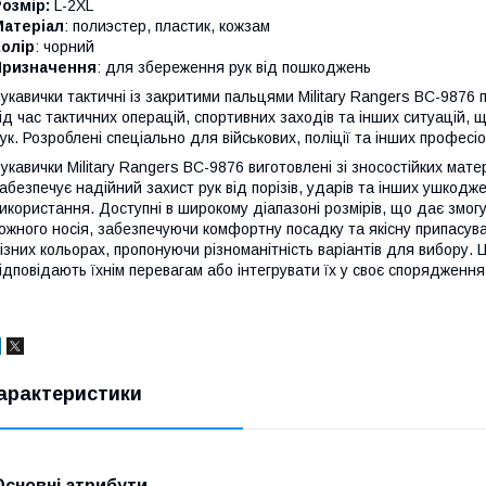
озмір:
L-2XL
Матеріал
: полиэстер, пластик, кожзам
олір
: чорний
Призначення
: для збереження рук від пошкоджень
укавички тактичні із закритими пальцями Military Rangers BC-9876 
ід час тактичних операцій, спортивних заходів та інших ситуацій,
ук. Розроблені спеціально для військових, поліції та інших профес
укавички Military Rangers BC-9876 виготовлені зі зносостійких матер
абезпечує надійний захист рук від порізів, ударів та інших ушкодже
икористання. Доступні в широкому діапазоні розмірів, що дає змог
ожного носія, забезпечуючи комфортну посадку та якісну припасуван
ізних кольорах, пропонуючи різноманітність варіантів для вибору. 
ідповідають їхнім перевагам або інтегрувати їх у своє спорядження
арактеристики
Основні атрибути