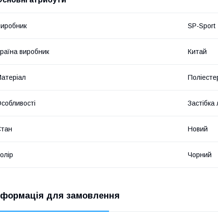
иробник
SP-Sport
раїна виробник
Китай
атеріал
Поліесте
собливості
Застібка 
Стан
Новий
олір
Чорний
нформація для замовлення