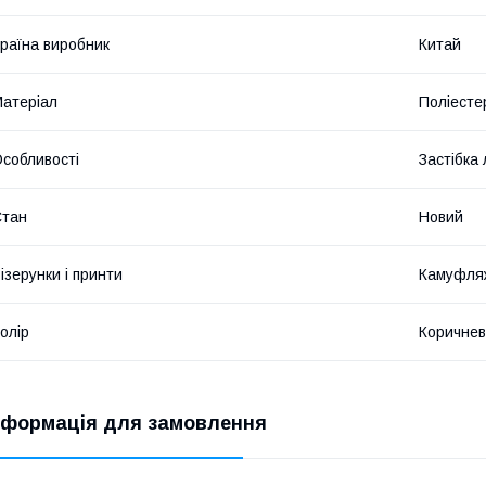
раїна виробник
Китай
атеріал
Поліесте
собливості
Застібка 
Стан
Новий
ізерунки і принти
Камуфля
олір
Коричне
нформація для замовлення