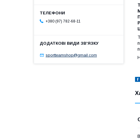
М
П
+380 (97) 782-68-11
Р
Т
п
п
sportteamshop@gmail.com
Н
Х
В