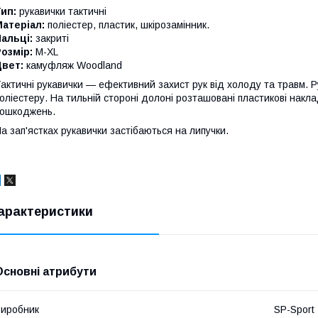
Тип:
рукавички тактичні
атеріал:
поліестер, пластик, шкірозамінник.
альці:
закриті
озмір:
М-XL
Цвет:
камуфляж Woodland
актичні рукавички — ефективний захист рук від холоду та травм. Ру
оліестеру. На тильній стороні долоні розташовані пластикові накла
ошкоджень.
а зап'ястках рукавички застібаються на липучки.
арактеристики
Основні атрибути
иробник
SP-Sport