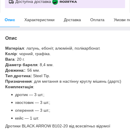
Доступна доставка
Опис
Характеристики
Доставка
Оплата
Умови п
Опис
Матеріал
: латунь, ебоніт, алюміній, полікарбонат.
Колір
: чорний, графіка.
Вага
: 20 г.
Діаметр бареля
: 8,4 мм.
Довжина:
: 56 мм.
Тип дротика:
Steel Tip.
Призначення
: для метання в настінну круглу мішень (дартс)
Комплектація
:
дротик — 3 шт.;
хвостовик — 3 шт.;
оперення — 3 шт.;
кейс — 1 шт.
Дротики BLACK ARROW B102-20 від всесвітньо відомої