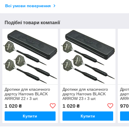
Всі умови повернення
Подібні товари компанії
Дротики для класичного
Дротики для класичного
Дрот
дартсу Harrows BLACK
дартсу Harrows BLACK
дарт
ARROW 22 г 3 шт.
ARROW 23 г 3 шт.
ARRO
1 020
1 020
970
₴
₴
Купити
Купити