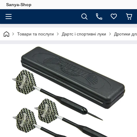
Sanya-Shop
Товари та послуги
Дартс і спортивні луки
Дротики дл