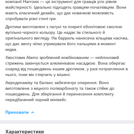
компанії Harrows — це інструмент для гравців усіх рівнів
майстерності. Ідеально підходять гравцям-початківцям. Вони
мають класичний дизайн, що дає новачкові можливість
спробувати різні стилі гри.
Дротики виготовлені з латуні та покриті ебонітовою смолою
вугільно-чорного кольору. Це надає їм стильного й
оригінального вигляду. На барриль нанесена кільцева насічка,
що дає змогу чіпко утримувати його пальцями в момент
кидка.
Хвостовик Alamo зроблений комбінованим — нейлоновий
стрижень закінчується алюмінієвою насадкою. Вона оберігає
снаряд від пошкоджень іншим дротиком, у разі потрапляння в
нього, поки він стирчить у мішені.
Аеродинаміку та баланс забезпечує оперення. Воно
виготовлене з міцного полікарбонату та також стійке до
пошкоджень. Для зберігання й перенесення комплекту
передбачений чорний мінікейс.
Приховати
Характеристики