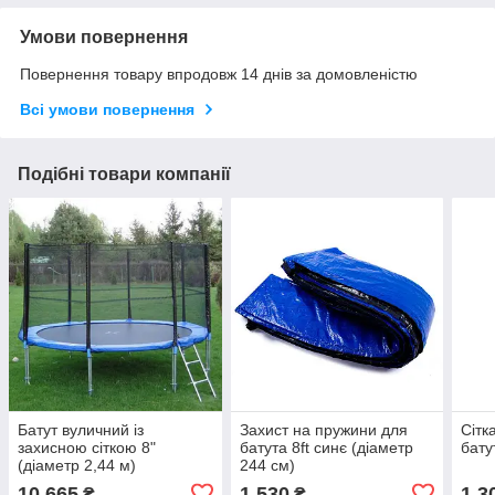
Умови повернення
Повернення товару впродовж 14 днів за домовленістю
Всі умови повернення
Подібні товари компанії
Батут вуличний із
Захист на пружини для
Сітк
захисною сіткою 8"
батута 8ft синє (діаметр
бату
(діаметр 2,44 м)
244 см)
10 665
1 530
1 3
₴
₴