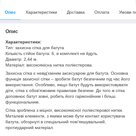
Опис
Характеристики
Доставка
Оплата
Умови п
Опис
Характеристики:
Тип: захисна сітка для батута
Кількість стійок батута: 6, в комплекті не йдуть.
Діаметр: 2,44 м.
Матеріал: високоякісна нитка поліестерова.
Захисна сітка є невід'ємним аксесуаром для батута. Основна
функція захисної сітки – зробити батут безпечним під час його
використання. Особливо, якщо батут будуть використовувати
діти, сітка є обов'язковим правилам безпеки. До того ж сітка
доповнює батут зовні, робить його гармонійним і більш
функціональним.
Сітка зроблена з міцної, високоякісної поліестерової нитки.
Металеві елементи, з якими може бути контакт користувача
батута, обгорнуті в спеціальний пом'якшувальний,
протиударний матеріал.