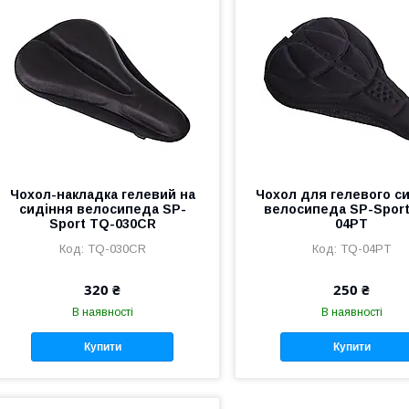
Чохол-накладка гелевий на
Чохол для гелевого с
сидіння велосипеда SP-
велосипеда SP-Sport
Sport TQ-030CR
04PT
TQ-030CR
TQ-04PT
320 ₴
250 ₴
В наявності
В наявності
Купити
Купити