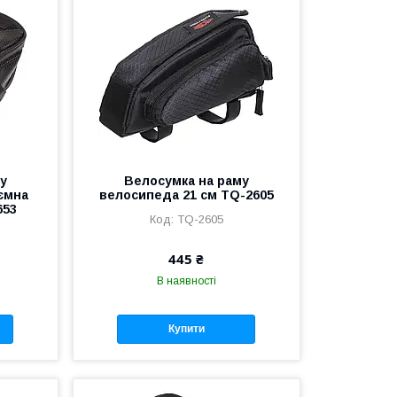
у
Велосумка на раму
ємна
велосипеда 21 см TQ-2605
653
TQ-2605
445 ₴
В наявності
Купити