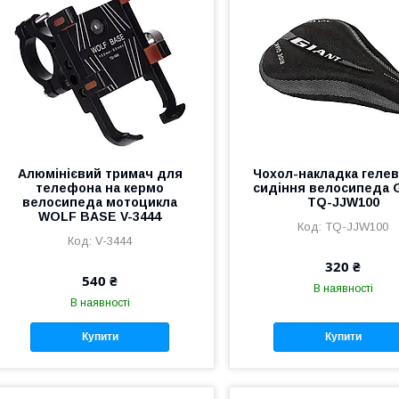
Алюмінієвий тримач для
Чохол-накладка гелев
телефона на кермо
сидіння велосипеда 
велосипеда мотоцикла
TQ-JJW100
WOLF BASE V-3444
TQ-JJW100
V-3444
320 ₴
540 ₴
В наявності
В наявності
Купити
Купити