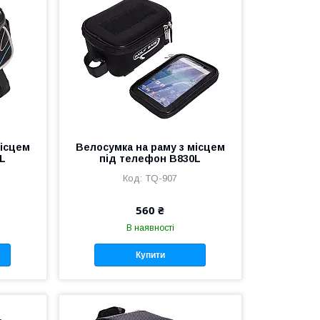
місцем
Велосумка на раму з місцем
0L
під телефон B830L
TQ-907
560 ₴
В наявності
Купити