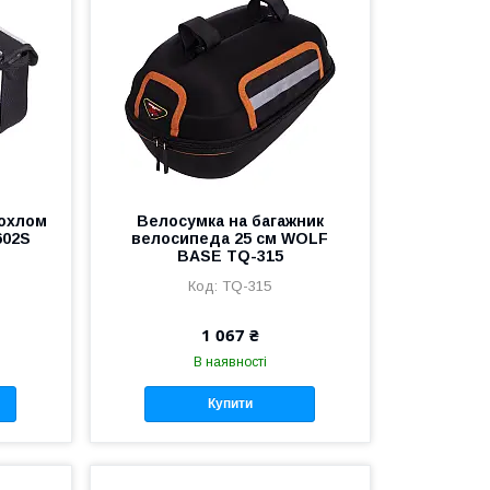
чохлом
Велосумка на багажник
602S
велосипеда 25 см WOLF
BASE TQ-315
TQ-315
1 067 ₴
В наявності
Купити