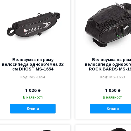
Велосумка на раму
Велосумка на рам
велосипеда однооб'ємна 32
велосипеда однооб'
см DHOST MS-1654
ROCK BARDS MS-1
MS-1654
MS-1653
1 026 ₴
1 050 ₴
В наявності
В наявності
Купити
Купити