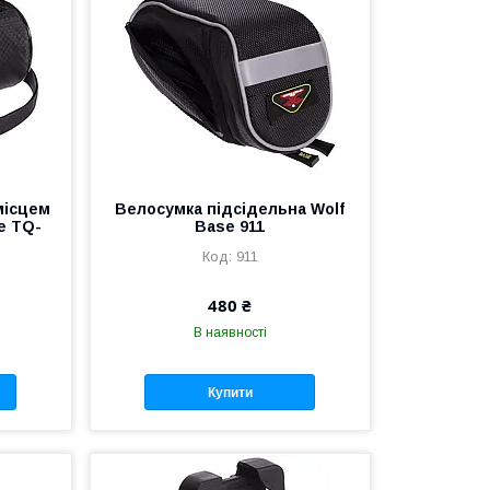
місцем
Велосумка підсідельна Wolf
e TQ-
Base 911
911
480 ₴
В наявності
Купити