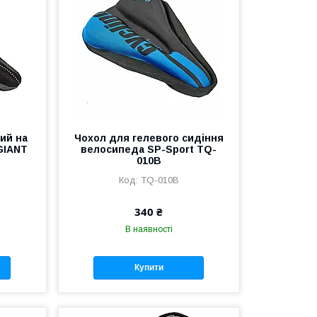
ий на
Чохол для гелевого сидіння
GIANT
велосипеда SP-Sport TQ-
010B
TQ-010B
340 ₴
В наявності
Купити