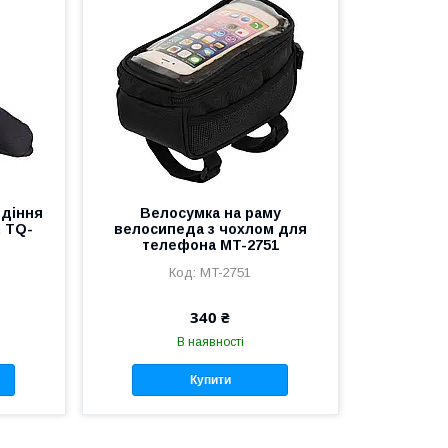
идіння
Велосумка на раму
 TQ-
велосипеда з чохлом для
телефона MT-2751
MT-2751
340 ₴
В наявності
Купити