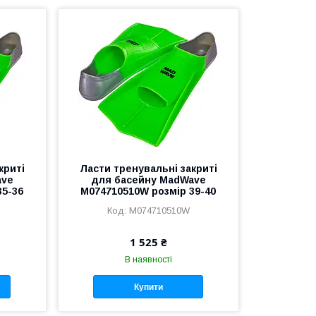
криті
Ласти тренувальні закриті
ave
для басейну MadWave
35-36
M074710510W розмір 39-40
M074710510W
1 525 ₴
В наявності
Купити