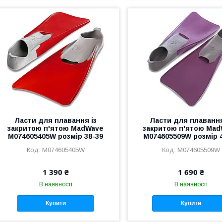
Ласти для плавання із
Ласти для плавання
закритою п'ятою MadWave
закритою п'ятою Ma
M074605405W розмір 38-39
M074605509W розмір 
M074605405W
M074605509W
1 390 ₴
1 690 ₴
В наявності
В наявності
Купити
Купити