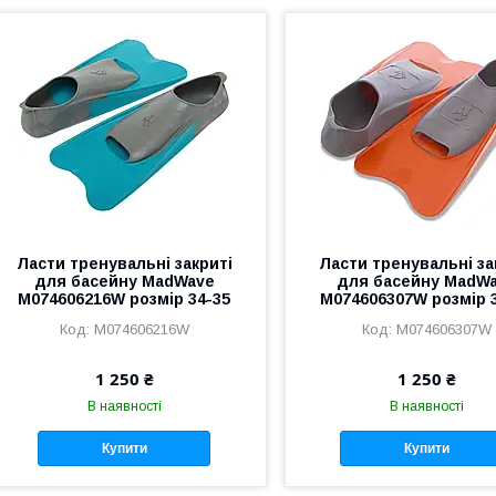
Ласти тренувальні закриті
Ласти тренувальні за
для басейну MadWave
для басейну MadW
M074606216W розмір 34-35
M074606307W розмір 
M074606216W
M074606307W
1 250 ₴
1 250 ₴
В наявності
В наявності
Купити
Купити