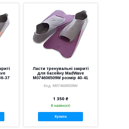
криті
Ласти тренувальні закриті
ave
для басейну MadWave
36-37
M074606509W розмір 40-41
M074606509W
1 350 ₴
В наявності
Купити