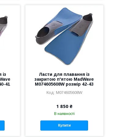
 із
Ласти для плавання із
dWave
закритою п'ятою MadWave
40-41
M074605608W розмір 42-43
M074605608W
1 850 ₴
В наявності
Купити