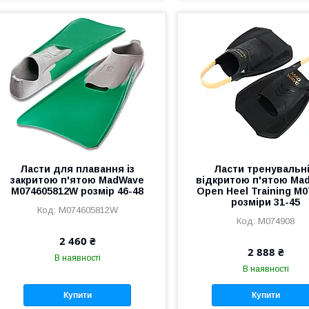
Ласти для плавання із
Ласти тренувальні
закритою п'ятою MadWave
відкритою п'ятою Ma
M074605812W розмір 46-48
Open Heel Training M0
розміри 31-45
M074605812W
M074908
2 460 ₴
2 888 ₴
В наявності
В наявності
Купити
Купити