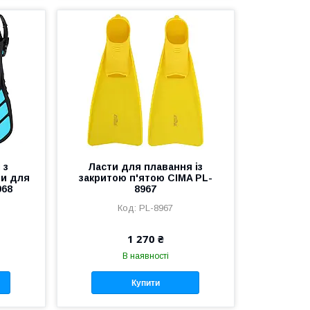
 з
Ласти для плавання із
ти для
закритою п'ятою CIMA PL-
968
8967
PL-8967
1 270 ₴
В наявності
Купити