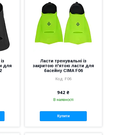
із
Ласти тренувальні із
и для
закритою п'ятою ласти для
2
басейну CIMA F06
F06
942 ₴
В наявності
Купити