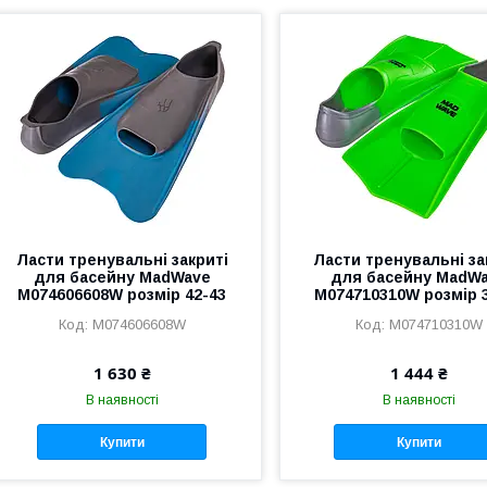
Ласти тренувальні закриті
Ласти тренувальні за
для басейну MadWave
для басейну MadW
M074606608W розмір 42-43
M074710310W розмір 
M074606608W
M074710310W
1 630 ₴
1 444 ₴
В наявності
В наявності
Купити
Купити