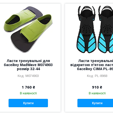
Ласти тренувальні для
Ласти тренувальні
басейну MadWave M074903
відкритою п'ятою лас
розмір 32-44
басейну CIMA PL-8
M074903
PL-8968
1 760 ₴
910 ₴
В наявності
В наявності
Купити
Купити