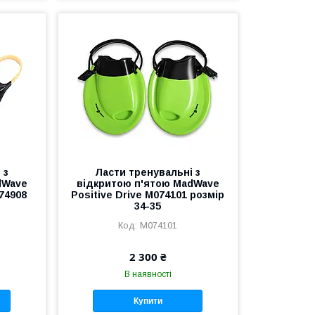
 з
Ласти тренувальні з
dWave
відкритою п'ятою MadWave
74908
Positive Drive M074101 розмір
34-35
M074101
2 300 ₴
В наявності
Купити