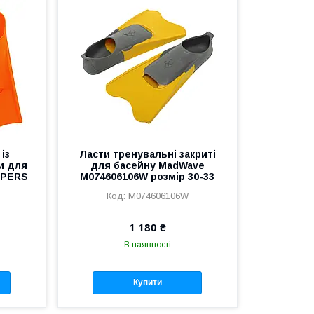
із
Ласти тренувальні закриті
и для
для басейну MadWave
PPERS
M074606106W розмір 30-33
M074606106W
1 180 ₴
В наявності
Купити