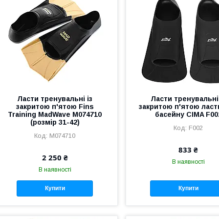
Ласти тренувальні із
Ласти тренувальні 
закритою п'ятою Fins
закритою п'ятою ласт
Training MadWave M074710
басейну CIMA F00
(розмір 31-42)
F002
M074710
833 ₴
2 250 ₴
В наявності
В наявності
Купити
Купити