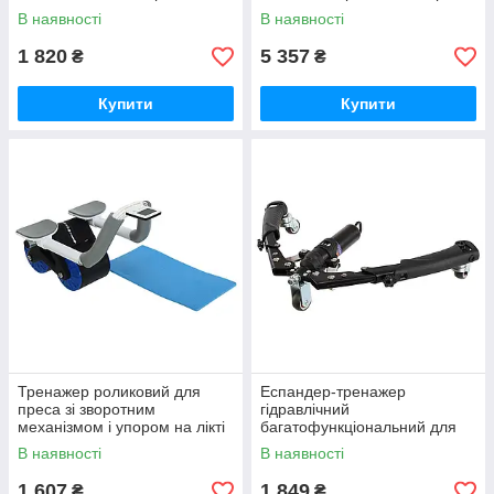
В наявності
В наявності
1 820
5 357
₴
₴
Купити
Купити
Тренажер роликовий для
Еспандер-тренажер
преса зі зворотним
гідравлічний
механізмом і упором на лікті
багатофункціональний для
SP-Sport AB ROLLER FI-9375
грудей рук і преса
В наявності
В наявності
Чорний-синій
гідравлічний важіль SP-Sport
TA-9955
1 607
1 849
₴
₴