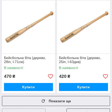
Бейсбольна біта (дерево,
Бейсбольна біта (дерево,
28in, l-71см)
25in, l-63див)
В наявності
В наявності
470
420
₴
₴
Купити
Купити
Показати ще