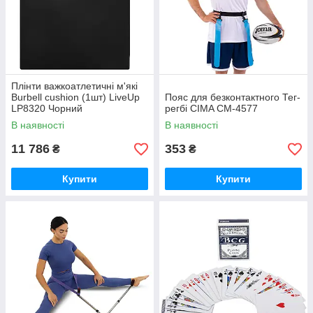
Плінти важкоатлетичні м'які
Burbell cushion (1шт) LiveUp
Пояс для безконтактного Тег-
LP8320 Чорний
регбі CIMA CM-4577
В наявності
В наявності
11 786
353
₴
₴
Купити
Купити