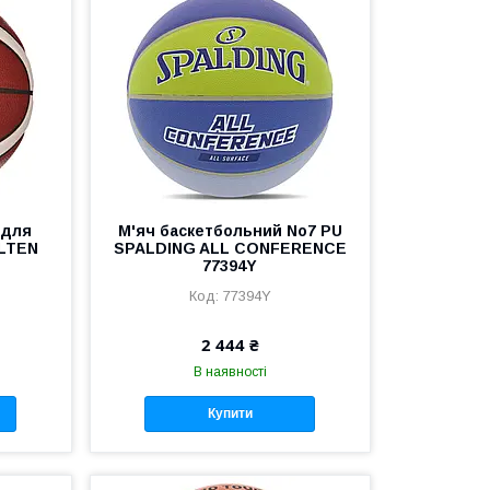
 для
М'яч баскетбольний No7 PU
OLTEN
SPALDING ALL CONFERENCE
77394Y
77394Y
2 444 ₴
В наявності
Купити