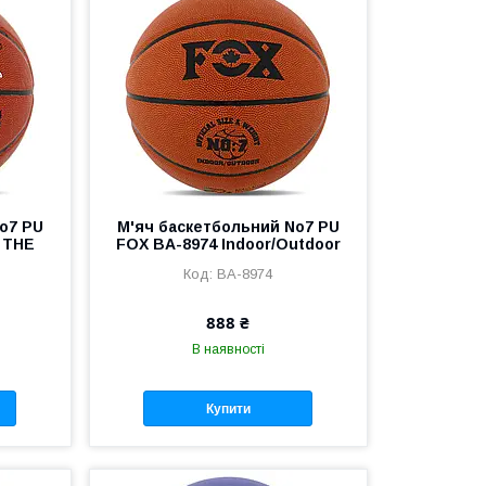
o7 PU
М'яч баскетбольний No7 PU
 THE
FOX BA-8974 Indoor/Outdoor
BA-8974
888 ₴
В наявності
Купити