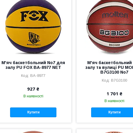
М'яч баскетбольний No7 для
М'яч баскетбольний
залу PU FOX BA-8977 NET
залу та вулиці PU M
B7G3100 No7
BA-8977
B7G3100
927 ₴
1 701 ₴
В наявності
В наявності
Купити
Купити