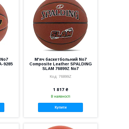
 No7
М'яч баскетбольний No7
A-9285
Composite Leather SPALDING
SLAM 76899Z No7
76899Z
1 817 ₴
В наявності
Купити