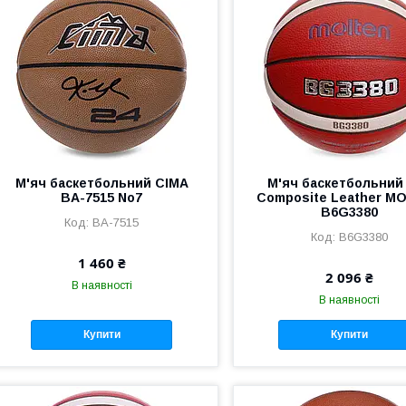
М'яч баскетбольний CIMA
М'яч баскетбольний
BA-7515 No7
Composite Leather M
B6G3380
BA-7515
B6G3380
1 460 ₴
2 096 ₴
В наявності
В наявності
Купити
Купити