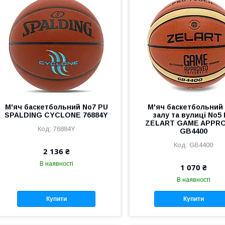
М'яч баскетбольний No7 PU
М'яч баскетбольний
SPALDING CYCLONE 76884Y
залу та вулиці No5
ZELART GAME APPR
76884Y
GB4400
GB4400
2 136 ₴
В наявності
1 070 ₴
В наявності
Купити
Купити