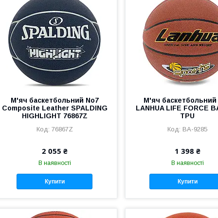
М'яч баскетбольний No7
М'яч баскетбольний
Composite Leather SPALDING
LANHUA LIFE FORCE B
HIGHLIGHT 76867Z
TPU
76867Z
BA-9285
2 055 ₴
1 398 ₴
В наявності
В наявності
Купити
Купити