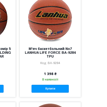
змір 5
М'яч баскетбольний No7
ALDING
LANHUA LIFE FORCE BA-9284
AR
TPU
BA-9284
1 398 ₴
В наявності
Купити