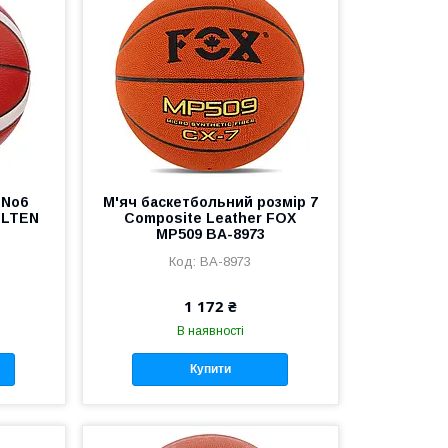
 No6
М'яч баскетбольний розмір 7
OLTEN
Composite Leather FOX
MP509 BA-8973
BA-8973
1 172 ₴
В наявності
Купити