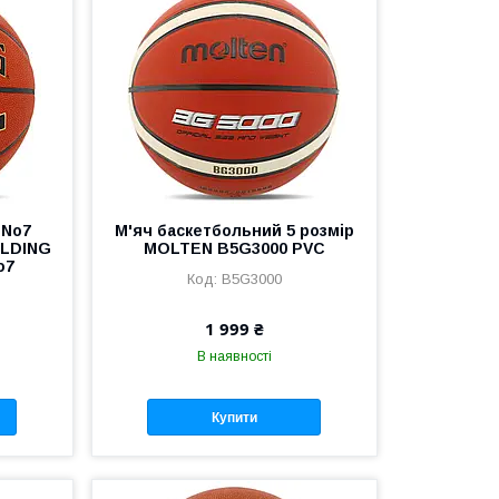
 No7
М'яч баскетбольний 5 розмір
ALDING
MOLTEN B5G3000 PVC
o7
B5G3000
1 999 ₴
В наявності
Купити