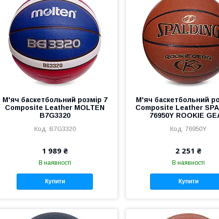
М'яч баскетбольний розмір 7
М'яч баскетбольний ро
Composite Leather MOLTEN
Composite Leather SP
B7G3320
76950Y ROOKIE GE
B7G3320
76950Y
1 989 ₴
2 251 ₴
В наявності
В наявності
Купити
Купити