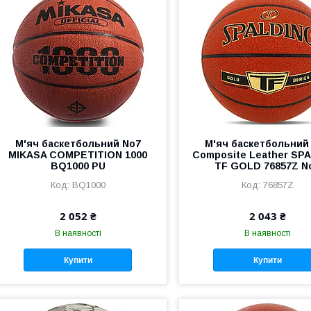
М'яч баскетбольний No7
М'яч баскетбольний
MIKASA COMPETITION 1000
Composite Leather SP
BQ1000 PU
TF GOLD 76857Z N
BQ1000
76857Z
2 052 ₴
2 043 ₴
В наявності
В наявності
Купити
Купити