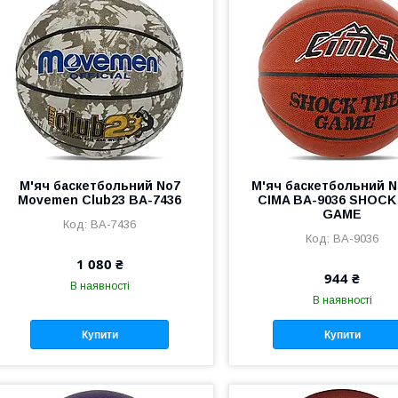
М'яч баскетбольний No7
М'яч баскетбольний N
Movemen Club23 BA-7436
CIMA BA-9036 SHOCK
GAME
BA-7436
BA-9036
1 080 ₴
944 ₴
В наявності
В наявності
Купити
Купити