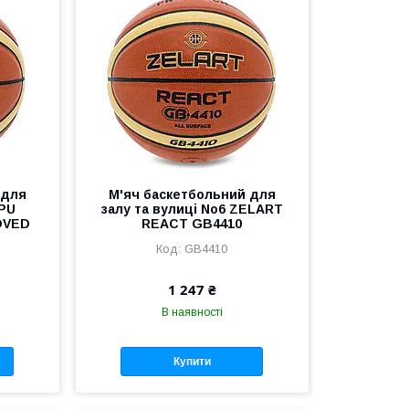
 для
М'яч баскетбольний для
 PU
залу та вулиці No6 ZELART
OVED
REACT GB4410
GB4410
1 247 ₴
В наявності
Купити