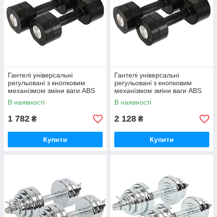
Гантелі універсальні
Гантелі універсальні
регульовані з кнопковим
регульовані з кнопковим
механізмом зміни ваги ABS
механізмом зміни ваги ABS
покриття 4 кг (2 шт. по 2 кг)
покриття 6 кг (2 шт. по 3 кг)
В наявності
В наявності
Zelart TA-7787-4
Zelart TA-7787-6
1 782
2 128
₴
₴
Купити
Купити