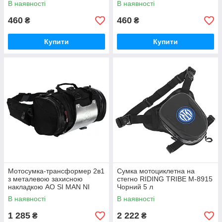
В наявності
В наявності
460
460
₴
₴
Купити
Купити
Мотосумка-трансформер 2в1
Сумка мотоциклетна на
з металевою захисною
стегно RIDING TRIBE M-8915
накладкою AO SI MAN NI
Чорний 5 л
T9909 12 л 34x19x19 см
В наявності
В наявності
1 285
2 222
₴
₴