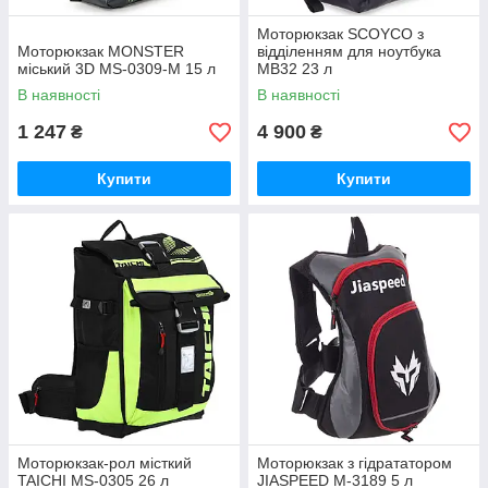
Моторюкзак SCOYCO з
Моторюкзак MONSTER
відділенням для ноутбука
міський 3D MS-0309-M 15 л
MB32 23 л
В наявності
В наявності
1 247
4 900
₴
₴
Купити
Купити
Моторюкзак-рол місткий
Моторюкзак з гідрататором
TAICHI MS-0305 26 л
JIASPEED M-3189 5 л