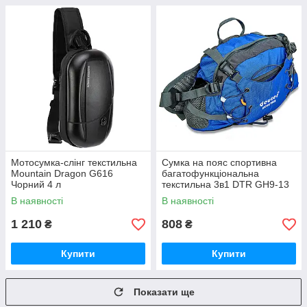
Мотосумка-слінг текстильна
Сумка на пояс спортивна
Mountain Dragon G616
багатофункціональна
Чорний 4 л
текстильна 3в1 DTR GH9-13
5 л
В наявності
В наявності
1 210
808
₴
₴
Купити
Купити
Показати ще