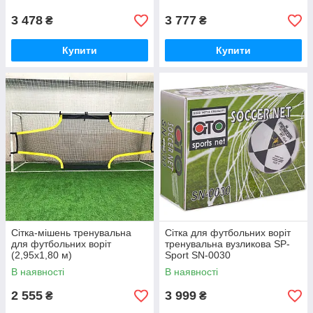
3 478
3 777
₴
₴
Купити
Купити
Сітка-мішень тренувальна
Сітка для футбольних воріт
для футбольних воріт
тренувальна вузликова SP-
(2,95x1,80 м)
Sport SN-0030
(7,32x2,44x1,5м, 2 шт.)
В наявності
В наявності
2 555
3 999
₴
₴