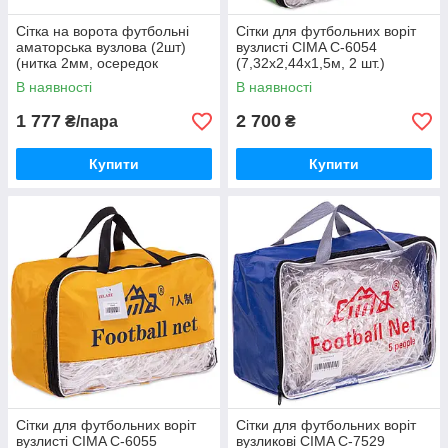
Сітка на ворота футбольні
Сітки для футбольних воріт
аматорська вузлова (2шт)
вузлисті CIMA C-6054
(нитка 2мм, осередок
(7,32x2,44x1,5м, 2 шт.)
14х14см, р-р
В наявності
В наявності
1 777
2 700
₴/пара
₴
Купити
Купити
Сітки для футбольних воріт
Сітки для футбольних воріт
вузлисті CIMA C-6055
вузликові CIMA C-7529