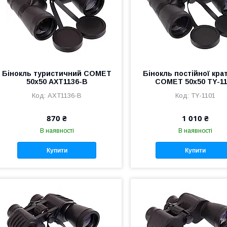
Бінокль туристичний COMET
Бінокль постійної кра
50х50 AXT1136-B
COMET 50х50 TY-1
AXT1136-B
TY-1101
870 ₴
1 010 ₴
В наявності
В наявності
Купити
Купити