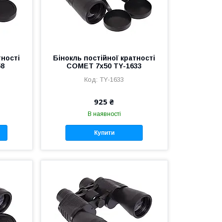
тності
Бінокль постійної кратності
58
COMET 7х50 TY-1633
TY-1633
925 ₴
В наявності
Купити