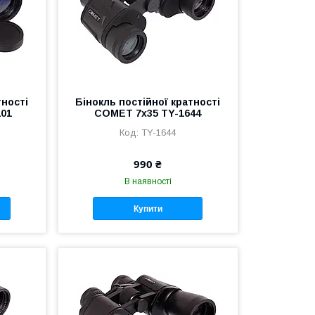
тності
Бінокль постійної кратності
101
COMET 7х35 TY-1644
TY-1644
990 ₴
В наявності
Купити