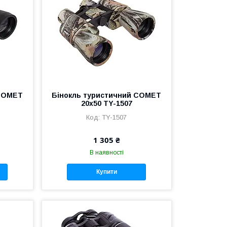
 COMET
Бінокль туристичний COMET
20х50 TY-1507
TY-1507
1 305 ₴
В наявності
Купити