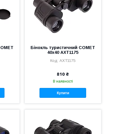
 COMET
Бінокль туристичний COMET
40х40 AXT1175
AXT1175
810 ₴
В наявності
Купити