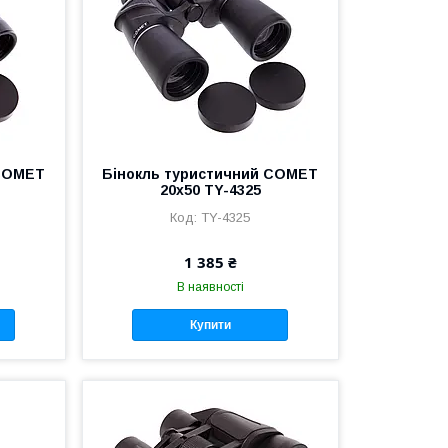
 COMET
Бінокль туристичний COMET
20х50 TY-4325
TY-4325
1 385 ₴
В наявності
Купити