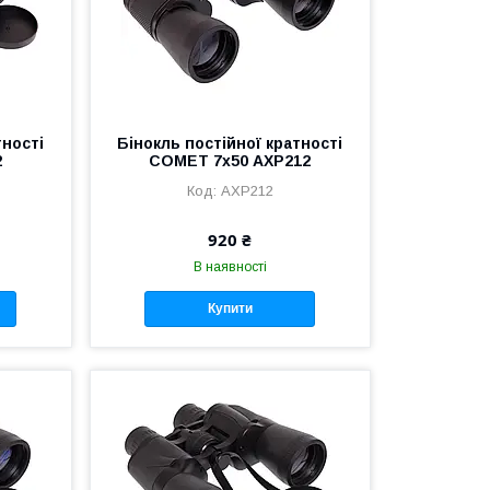
тності
Бінокль постійної кратності
2
COMET 7х50 AXP212
AXP212
920 ₴
В наявності
Купити