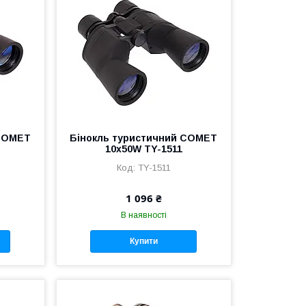
 COMET
Бінокль туристичний COMET
10х50W TY-1511
TY-1511
1 096 ₴
В наявності
Купити