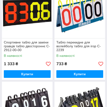
Спортивне табло для заміни
Табло перекидне для
гравців табло двостороннє C-
волейболу табло для ігор C-
2912-00-00
2239
В наявності
В наявності
1 333
733
₴
₴
Купити
Купити