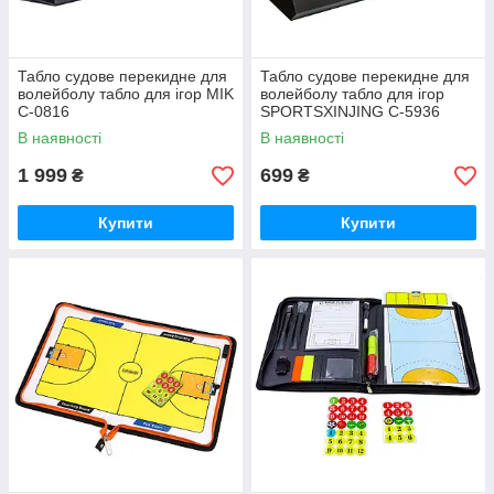
Табло судове перекидне для
Табло судове перекидне для
волейболу табло для ігор MIK
волейболу табло для ігор
C-0816
SPORTSXINJING C-5936
В наявності
В наявності
1 999
699
₴
₴
Купити
Купити