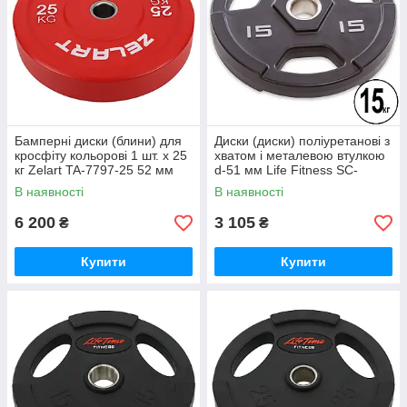
Бамперні диски (блини) для
Диски (диски) поліуретанові з
кросфіту кольорові 1 шт. х 25
хватом і металевою втулкою
кг Zelart TA-7797-25 52 мм
d-51 мм Life Fitness SC-
80154-15 15 кг
В наявності
В наявності
6 200
3 105
₴
₴
Купити
Купити