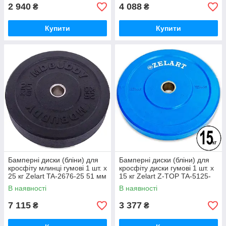
2 940
4 088
₴
₴
Купити
Купити
Бамперні диски (бліни) для
Бамперні диски (бліни) для
кросфіту млинці гумові 1 шт. х
кросфіту диски гумові 1 шт. х
25 кг Zelart TA-2676-25 51 мм
15 кг Zelart Z-TOP TA-5125-
15 51 мм
В наявності
В наявності
7 115
3 377
₴
₴