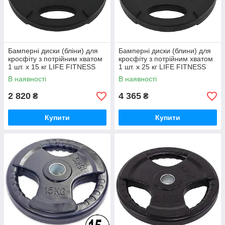
Бамперні диски (бліни) для
Бамперні диски (блини) для
кросфіту з потрійним хватом
кросфіту з потрійним хватом
1 шт. х 15 кг LIFE FITNESS
1 шт. х 25 кг LIFE FITNESS
SC-80154B-15 51 мм
SC-80154B-25 51 мм
В наявності
В наявності
2 820
4 365
₴
₴
Купити
Купити