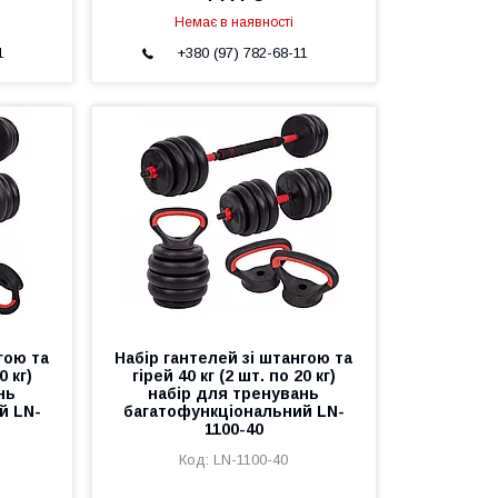
Немає в наявності
1
+380 (97) 782-68-11
гою та
Набір гантелей зі штангою та
0 кг)
гірей 40 кг (2 шт. по 20 кг)
нь
набір для тренувань
й LN-
багатофункціональний LN-
1100-40
LN-1100-40