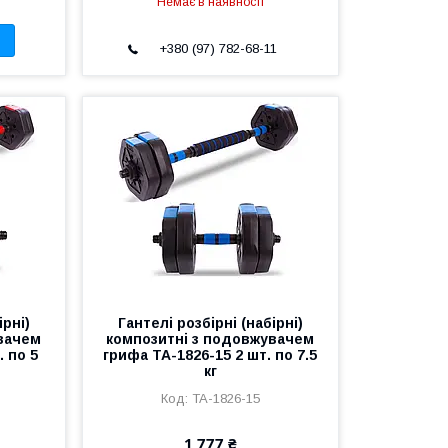
Немає в наявності
+380 (97) 782-68-11
ірні)
Гантелі розбірні (набірні)
вачем
композитні з подовжувачем
. по 5
грифа TA-1826-15 2 шт. по 7.5
кг
TA-1826-15
1 777 ₴