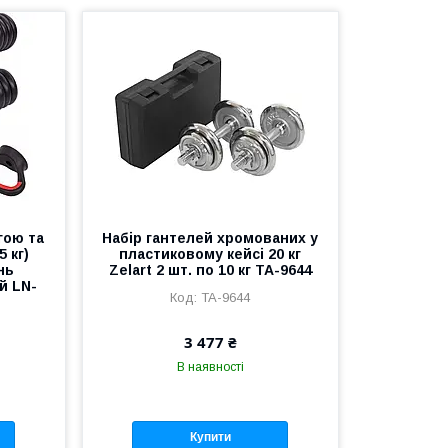
гою та
Набір гантелей хромованих у
5 кг)
пластиковому кейсі 20 кг
нь
Zelart 2 шт. по 10 кг TA-9644
й LN-
TA-9644
3 477 ₴
В наявності
Купити