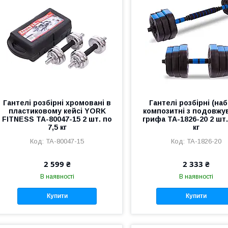
Гантелі розбірні хромовані в
Гантелі розбірні (наб
пластиковому кейсі YORK
композитні з подовжу
FITNESS TA-80047-15 2 шт. по
грифа TA-1826-20 2 шт.
7,5 кг
кг
TA-80047-15
TA-1826-20
2 599 ₴
2 333 ₴
В наявності
В наявності
Купити
Купити