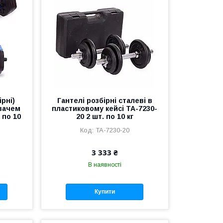
ірні)
Гантелі розбірні сталеві в
вачем
пластиковому кейсі TA-7230-
 по 10
20 2 шт. по 10 кг
TA-7230-20
3 333 ₴
В наявності
Купити