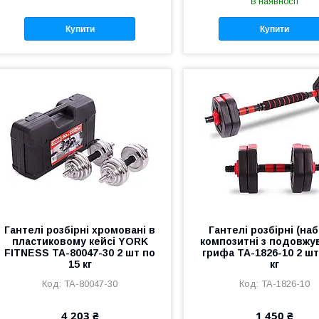
В наявності
Купити
Купити
Гантелі розбірні хромовані в
Гантелі розбірні (наб
пластиковому кейсі YORK
композитні з подовжу
FITNESS TA-80047-30 2 шт по
грифа TA-1826-10 2 шт
15 кг
кг
TA-80047-30
TA-1826-10
4 203 ₴
1 450 ₴