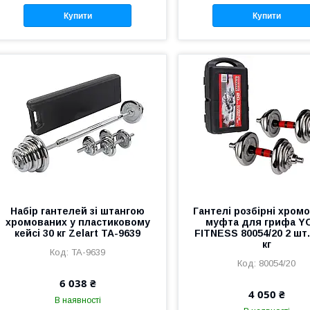
Купити
Купити
Набір гантелей зі штангою
Гантелі розбірні хромо
хромованих у пластиковому
муфта для грифа Y
кейсі 30 кг Zelart TA-9639
FITNESS 80054/20 2 шт.
кг
TA-9639
80054/20
6 038 ₴
4 050 ₴
В наявності