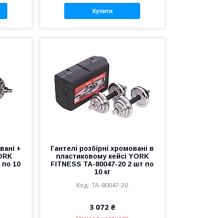
Купити
вані +
Гантелі розбірні хромовані в
ORK
пластиковому кейсі YORK
 по 10
FITNESS TA-80047-20 2 шт по
10 кг
TA-80047-20
3 072 ₴