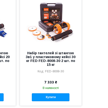
ангою
Набір гантелей зі штангою
йсі 20
3в1 у пластиковому кейсі 30
шт. по
кг FED FED-8008-30 2 шт. по
15 кг
FED-8008-30
7 333 ₴
В наявності
Купити