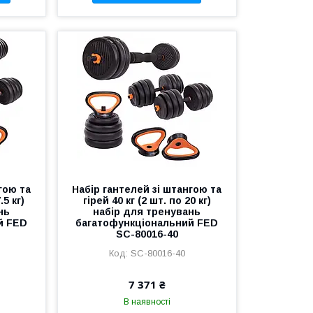
гою та
Набір гантелей зі штангою та
.5 кг)
гірей 40 кг (2 шт. по 20 кг)
нь
набір для тренувань
й FED
багатофункціональний FED
SC-80016-40
SC-80016-40
7 371 ₴
В наявності