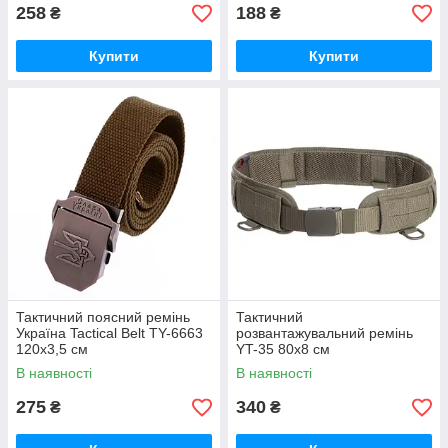
258
188
₴
₴
Купити
Купити
Тактичний поясний ремінь
Тактичний
Україна Tactical Belt TY-6663
розвантажувальний ремінь
120x3,5 см
YT-35 80х8 см
В наявності
В наявності
275
340
₴
₴