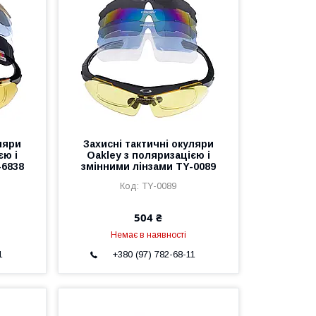
ляри
Захисні тактичні окуляри
єю і
Oakley з поляризацією і
-6838
змінними лінзами TY-0089
TY-0089
504 ₴
Немає в наявності
1
+380 (97) 782-68-11