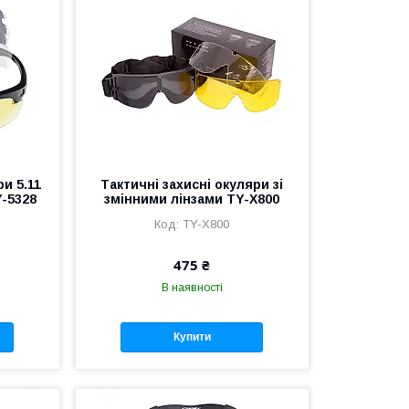
ри 5.11
Тактичні захисні окуляри зі
Y-5328
змінними лінзами TY-X800
TY-X800
475 ₴
В наявності
Купити