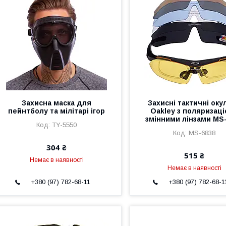
Захисна маска для
Захисні тактичні оку
пейнтболу та мілітарі ігор
Oakley з поляризаці
змінними лінзами MS
TY-5550
MS-6838
304 ₴
515 ₴
Немає в наявності
Немає в наявності
+380 (97) 782-68-11
+380 (97) 782-68-1