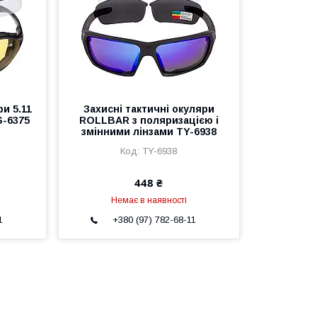
ри 5.11
Захисні тактичні окуляри
S-6375
ROLLBAR з поляризацією і
змінними лінзами TY-6938
TY-6938
448 ₴
Немає в наявності
1
+380 (97) 782-68-11